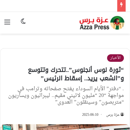
الوضع المظ
الق
الأخبار
“ثورة لوس أنجلوس”..تتحرك وتتوسع
و”الشعب يريد.. إسقاط الرئيس”
. “دفتر” الأيام السوداء يفتح صفحاته وترامب في
مواجهة “20 “مليون لاتيني مقيم.. ليبراليون ويساريون
“متربصون” وسينقلون” العدوى”
عزة برس
2025-06-10