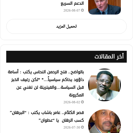
الدعم السريع
2026-08-07
تحميل المزيد
أخر المقالات
بالواضح.. فتح الرحمن النحاس يكتب : أسامة
داؤود يحاكم سياسياً…* *لكن رغيف الخبز
قبل السياسة…والفيتريتة لن تغني عن
المكرونة
2026-08-02
قصر الكلآم.. عامر باشاب يكتب : “البرهان”
كسب الرهان يا “عطوان”
2026-07-30