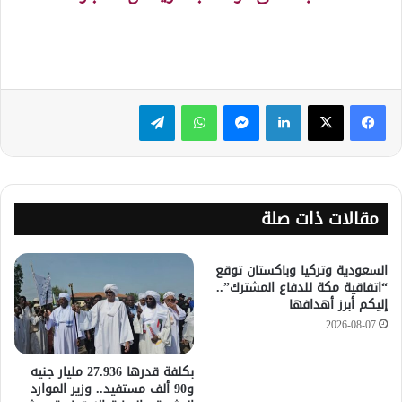
لينكدإن
ماسنجر
واتساب
تيلقرام
مقالات ذات صلة
السعودية وتركيا وباكستان توقع
“اتفاقية مكة للدفاع المشترك”..
إليكم أبرز أهدافها
2026-08-07
​بكلفة قدرها 27.936 مليار جنيه
و90 ألف مستفيد.. وزير الموارد