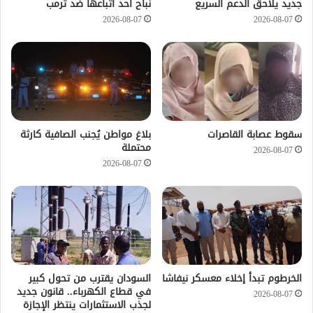
جديد يلاحق الدعم السريع
نباح أحد أتباعها ضد ترمب
2026-08-07
2026-08-07
سقوط عصابة القاصرات
بلاغ مواطن يُجنب الصافية كارثة
محتملة
2026-08-07
2026-08-07
الخرطوم تبدأ إخلاء معسكر نيفاشا
السودان يقترب من تحول كبير
في قطاع الكهرباء.. قانون جديد
2026-08-07
لجذب الاستثمارات ينتظر الإجازة