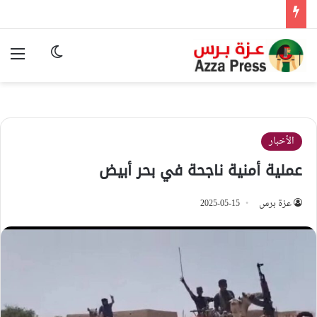
الوضع المظ
الق
الأخبار
عملية أمنية ناجحة في بحر أبيض
عزة برس
2025-05-15