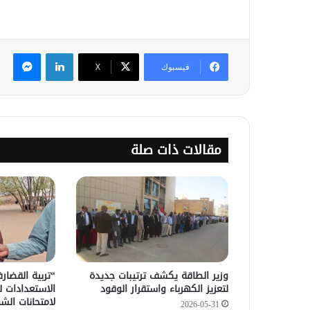
لينكدإن
ماس
فيسبوك
‫X
مقالات ذات صلة
وزير الطاقة يكشف ترتيبات جديدة
“تربية القضار
لتعزيز الكهرباء واستقرار الوقود
لامتحانات ال
2026-05-31