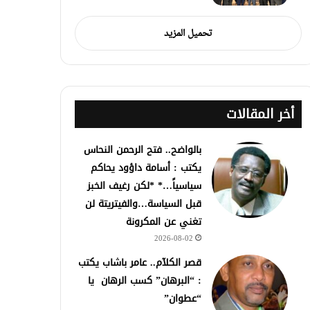
تحميل المزيد
أخر المقالات
بالواضح.. فتح الرحمن النحاس
يكتب : أسامة داؤود يحاكم
سياسياً…* *لكن رغيف الخبز
قبل السياسة…والفيتريتة لن
تغني عن المكرونة
2026-08-02
قصر الكلآم.. عامر باشاب يكتب
: “البرهان” كسب الرهان يا
“عطوان”