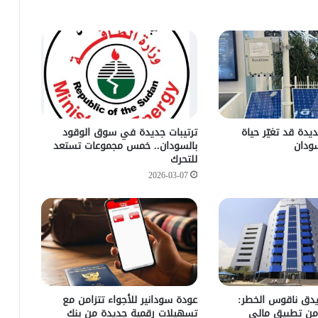
دة قد تغيّر حياة
ترتيبات جديدة في سوق الوقود
ودان
بالسودان.. خمس مجموعات تستعد
للتحرك
2026-03-07
يدق ناقوس الخطر:
عودة سودانير للأجواء تتزامن مع
من تطبيق مالي
تسهيلات رقمية جديدة من بنك