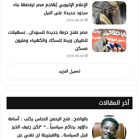
الإعلام الإثيوبي يُهاجم مصر لرفضها بناء
سدود جديدة على النيل
2026-08-08
مصر تفتح حزمة جديدة للسودان.. تسهيلات
للطيران وربط للسكك والكهرباء ومليون
مسكن
2026-08-08
تحميل المزيد
أخر المقالات
بالواضح.. فتح الرحمن النحاس يكتب : أسامة
داؤود يحاكم سياسياً…* *لكن رغيف الخبز
قبل السياسة…والفيتريتة لن تغني عن