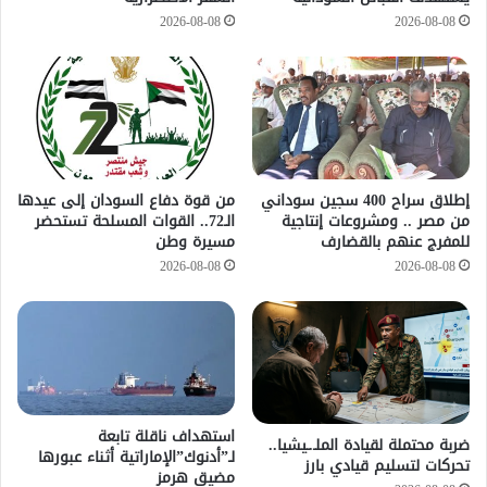
2026-08-08
2026-08-08
إطلاق سراح 400 سجين سوداني
من قوة دفاع السودان إلى عيدها
من مصر .. ومشروعات إنتاجية
الـ72.. القوات المسلحة تستحضر
للمفرج عنهم بالقضارف
مسيرة وطن
2026-08-08
2026-08-08
استهداف ناقلة تابعة
ضربة محتملة لقيادة الملـ.ـيشيا..
لـ”أدنوك”الإماراتية أثناء عبورها
تحركات لتسليم قيادي بارز
مضيق هرمز