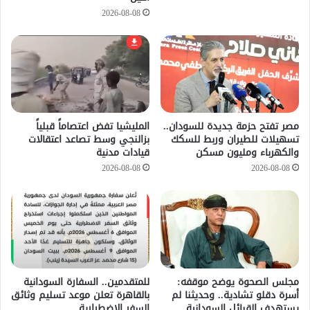
2026-08-08
مصر تفتح حزمة جديدة للسودان..
المليشيا تفض اعتصاماً قبلياً
تسهيلات للطيران وربط للسكك
بزالنجي وسط تصاعد اعتقالات
والكهرباء ومليون مسكن
قيادات مدنية
2026-08-08
2026-08-08
مجلس الصحوة يوضح موقفه:
للمتقدمين.. السفارة السودانية
أسرة دقلو تشادية.. وحديثنا لم
بالقاهرة تعلن موعد تسليم وثائق
يستهدف القبائل السودانية
السفر الاضطرارية