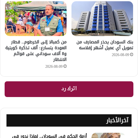
بنك السودان يحذر المصارف من
من كمبالا إلى الخرطوم.. قطار
تمويل أي عميل أشهر إفلاسه
العودة يتسارع: ألف تذكرة كويتية
و8 آلاف سوداني على قوائم
2026-08-09
الانتظار
2026-08-09
اترك رد
آخرالأخبار
أزمة الحكم في السودان.. لماذا ندور في