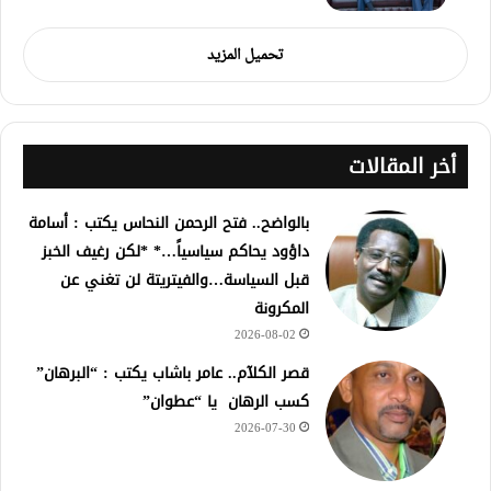
تحميل المزيد
أخر المقالات
بالواضح.. فتح الرحمن النحاس يكتب : أسامة
داؤود يحاكم سياسياً…* *لكن رغيف الخبز
قبل السياسة…والفيتريتة لن تغني عن
المكرونة
2026-08-02
قصر الكلآم.. عامر باشاب يكتب : “البرهان”
كسب الرهان يا “عطوان”
2026-07-30