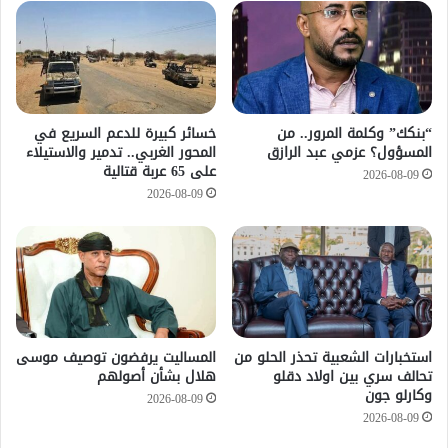
“بنكك” وكلمة المرور.. من
خسائر كبيرة للدعم السريع في
المسؤول؟ عزمي عبد الرازق
المحور الغربي.. تدمير والاستيلاء
على 65 عربة قتالية
2026-08-09
2026-08-09
استخبارات الشعبية تحذر الحلو من
المساليت يرفضون توصيف موسى
تحالف سري بين اولاد دقلو
هلال بشأن أصولهم
وكارلو جون
2026-08-09
2026-08-09