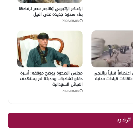
الإعلام الإثيوبي يُهاجم مصر لرفضها
بناء سدود جديدة على النيل
2026-08-08
عتصاماً قبلياً بزالنجي
مجلس الصحوة يوضح موقفه: أسرة
تقالات قيادات مدنية
دقلو تشادية.. وحديثنا لم يستهدف
القبائل السودانية
2026-08-08
اترك رد