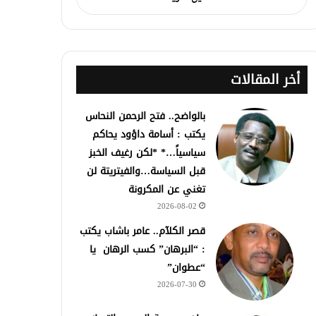
أخر المقالات
بالواضح.. فتح الرحمن النحاس
يكتب : أسامة داؤود يحاكم
سياسياً…* *لكن رغيف الخبز
قبل السياسة…والفيتريتة لن
تغني عن المكرونة
2026-08-02
قصر الكلآم.. عامر باشاب يكتب
: “البرهان” كسب الرهان يا
“عطوان”
2026-07-30