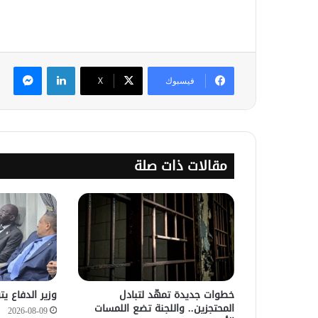
لينكدإن
ماس
فيسبوك
‫X
مقالات ذات صلة
خطوات جديدة تمهّد لتبادل
وزير الدفاع يت
المحتجزين.. واللجنة تضع اللمسات
2026-08-09