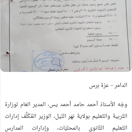
الدامر – عزة برس
وجّه الأستاذ أحمد حامد أحمد يس، المدير العام لوزارة
التّربية والتّعليم بولاية نهر النّيل، الوزير المُكَلَّف إدارات
التّعليم الثّانوي بالمحليّات، وإدارات المدارس