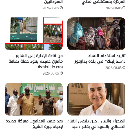
المركزة بمستشفى مدني
السودانيين
2026-08-05
2026-08-05
تقييد استخدام النساء
من قاعة الإدارة إلى الشارع..
لـ”ستارلينك” في بلدة بدارفور
مأمون حميدة يقود حملة نظافة
بمحيط الجامعة
2026-08-05
2026-08-05
الصحراء والنيل.. حين يلتقي الغناء
بعد صمت المدافع.. معركة جديدة
الحساني بالسوداني بقلم : عبد
لإحياء جبرة الشيخ