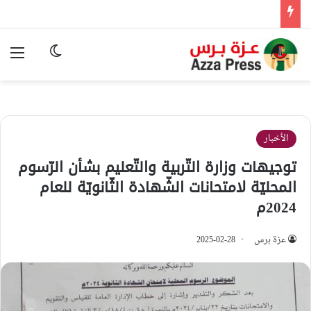
الوضع المظ
الق
الأخبار
توجيهات وزارة التّربية والتّعليم بشأن الرّسوم
المحليّة لامتحانات الشّهادة الثّانويّة للعام
2024م
عزة برس
2025-02-28