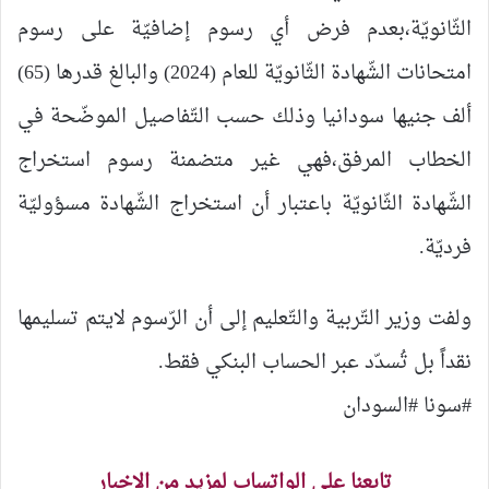
الثّانويّة،بعدم فرض أي رسوم إضافيّة على رسوم
امتحانات الشّهادة الثّانويّة للعام (2024) والبالغ قدرها (65)
ألف جنيها سودانيا وذلك حسب التّفاصيل الموضّحة في
الخطاب المرفق،فهي غير متضمنة رسوم استخراج
الشّهادة الثّانويّة باعتبار أن استخراج الشّهادة مسؤوليّة
فرديّة.
ولفت وزير التّربية والتّعليم إلى أن الرّسوم لايتم تسليمها
نقداً بل تُسدّد عبر الحساب البنكي فقط.
#سونا #السودان
تابعنا على الواتساب لمزيد من الاخبار