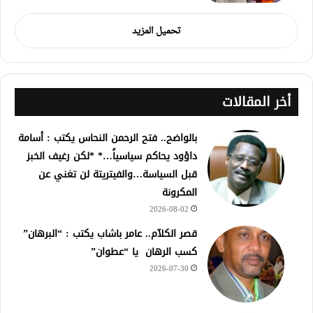
تحميل المزيد
أخر المقالات
بالواضح.. فتح الرحمن النحاس يكتب : أسامة
داؤود يحاكم سياسياً…* *لكن رغيف الخبز
قبل السياسة…والفيتريتة لن تغني عن
المكرونة
2026-08-02
قصر الكلآم.. عامر باشاب يكتب : “البرهان”
كسب الرهان يا “عطوان”
2026-07-30