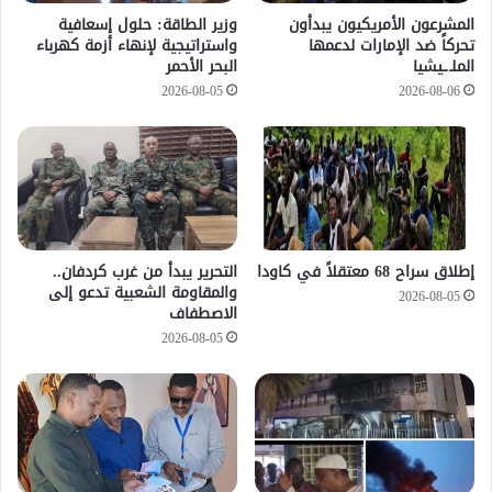
المشرعون الأمريكيون يبدأون
وزير الطاقة: حلول إسعافية
تحركاً ضد الإمارات لدعمها
واستراتيجية لإنهاء أزمة كهرباء
الملـ.ـيشيا
البحر الأحمر
2026-08-05
2026-08-06
إطلاق سراح 68 معتقلاً في كاودا
التحرير يبدأ من غرب كردفان..
والمقاومة الشعبية تدعو إلى
2026-08-05
الاصطفاف
2026-08-05