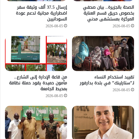
الصحة بالجزيرة.. بيان صحفي
إرسال 37.5 ألف وثيقة سفر
بخصوص حريق قسم العناية
اضطرارية مجانية لدعم عودة
المركزة بمستشفى مدني
السودانيين
2026-08-05
2026-08-05
تقييد استخدام النساء
من قاعة الإدارة إلى الشارع..
لـ”ستارلينك” في بلدة بدارفور
مأمون حميدة يقود حملة نظافة
بمحيط الجامعة
2026-08-05
2026-08-05