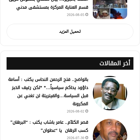
قسم العناية المركزة بمستشفى مدني
2026-08-05
تحميل المزيد
أخر المقالات
بالواضح.. فتح الرحمن النحاس يكتب : أسامة
داؤود يحاكم سياسياً…* *لكن رغيف الخبز
قبل السياسة…والفيتريتة لن تغني عن
المكرونة
2026-08-02
قصر الكلآم.. عامر باشاب يكتب : “البرهان”
كسب الرهان يا “عطوان”
2026-07-30