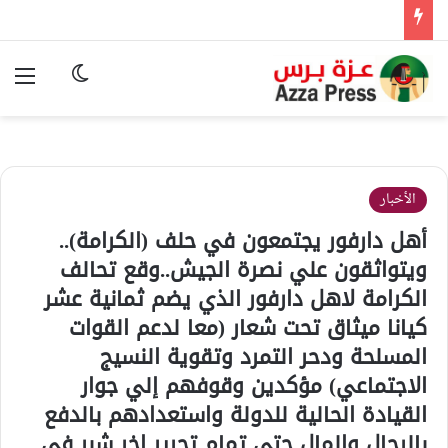
الوضع المظ
الق
الأخبار
أهل دارفور يجتمعون في حلف (الكرامة)..
ويتواثقون علي نصرة الجيش..وقع تحالف
الكرامة لاهل دارفور الذي يضم ثمانية عشر
كيانا ميثاق تحت شعار (معا لدعم القوات
المسلحة ودحر التمرد وتقوية النسيج
الاجتماعي) مؤكدين وقوفهم إلي جوار
القيادة الحالية للدولة واستعدادهم بالدفع
بالرجال والمال حتي تمام تحرير اخر شبر في