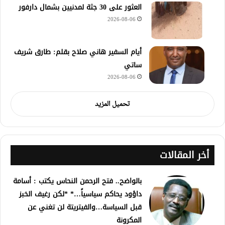
العثور على 30 جثة لمدنيين بشمال دارفور
2026-08-06
أيام السفير هاني صلاح بقلم: طارق شريف
ساتي
2026-08-06
تحميل المزيد
أخر المقالات
بالواضح.. فتح الرحمن النحاس يكتب : أسامة
داؤود يحاكم سياسياً…* *لكن رغيف الخبز
قبل السياسة…والفيتريتة لن تغني عن
المكرونة