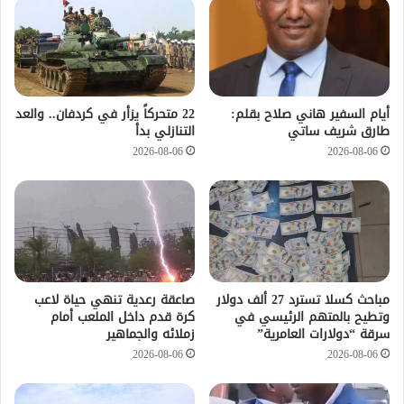
أيام السفير هاني صلاح بقلم:
22 متحركاً يزأر في كردفان.. والعد
طارق شريف ساتي
التنازلي بدأ
2026-08-06
2026-08-06
مباحث كسلا تسترد 27 ألف دولار
صاعقة رعدية تنهي حياة لاعب
وتطيح بالمتهم الرئيسي في
كرة قدم داخل الملعب أمام
سرقة “دولارات العامرية”
زملائه والجماهير
2026-08-06
2026-08-06