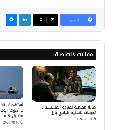
لينكدإن
ماس
فيسبوك
‫X
مقالات ذات صلة
استهداف ناقلة
ضربة محتملة لقيادة الملـ.ـيشيا..
لـ”أدنوك”الإمار
تحركات لتسليم قيادي بارز
مضيق هرمز
2026-08-08
2026-08-08