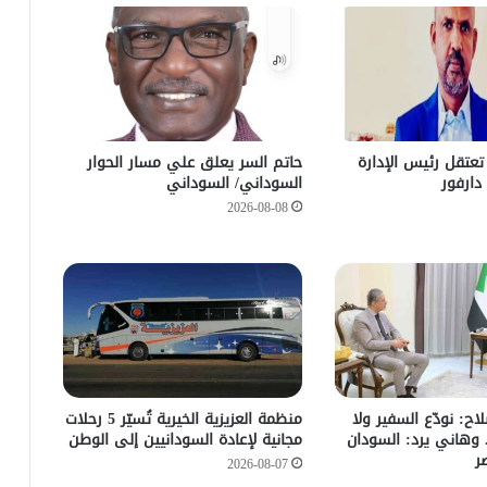
تعتقل رئيس الإدارة
حاتم السر يعلق علي مسار الحوار
دارفور
السوداني/ السوداني
2026-08-08
اح: نودّع السفير ولا
منظمة العزيزية الخيرية تُسيّر 5 رحلات
. وهاني يرد: السودان
مجانية لإعادة السودانيين إلى الوطن
ر
2026-08-07