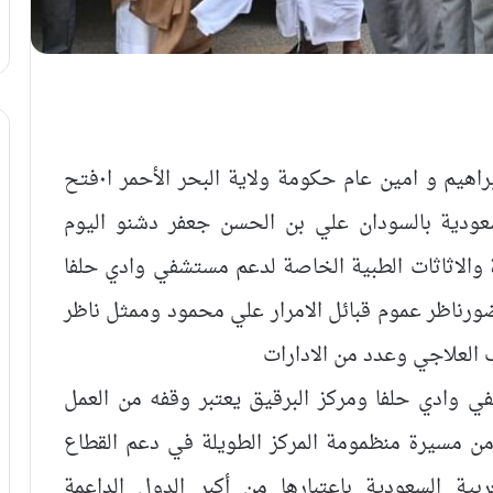
دشن وزير الصحة الاتحادي د٠هيثم محمد إبراهيم و امين عام حكومة ولاية البحر الأحمر ا٠فتح
لسعودية بالسودان علي بن الحسن جعفر دشنو اليوم
ة والاثاثات الطبية الخاصة لدعم مستشفي وادي حلفا
ضورناظر عموم قبائل الامرار علي محمود وممثل ناظر
ب العلاجي وعدد من الادارات
ي وادي حلفا ومركز البرقيق يعتبر وقفه من العمل
ن مسيرة منظمومة المركز الطويلة في دعم القطاع
ة السعودية باعتبارها من أكبر الدول الداعمة