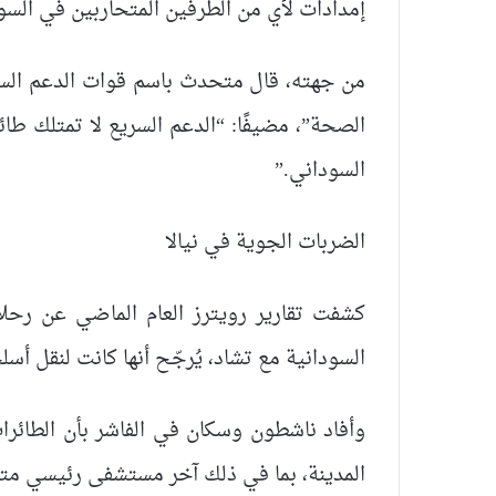
إمدادات لأي من الطرفين المتحاربين في السو
من جهته، قال متحدث باسم قوات الدعم السري
الصحة”، مضيفًا: “الدعم السريع لا تمتلك طا
السوداني.”
الضربات الجوية في نيالا
كشفت تقارير رويترز العام الماضي عن رحلا
السودانية مع تشاد، يُرجّح أنها كانت لنقل أسل
وأفاد ناشطون وسكان في الفاشر بأن الطائرات
المدينة، بما في ذلك آخر مستشفى رئيسي متبق