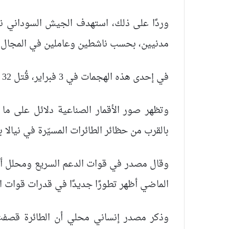
وردًا على ذلك، استهدف الجيش السوداني نيا
مدنيين، بحسب ناشطين وعاملين في المجال ا
في إحدى هذه الهجمات في 3 فبراير، قُتل 32 شخصًا، وفقًا لمنظمة أطباء بلا حدود.
وتظهر صور الأقمار الصناعية دلائل على
بالقرب من حظائر الطائرات المسيّرة في نيالا بين 14 و18 فبراير الج
وقال مصدر في قوات الدعم السريع ومحلل أم
الماضي أظهر تطورًا جديدًا في قدرات قوات ال
وذكر مصدر إنساني محلي أن الطائرة قصفت 