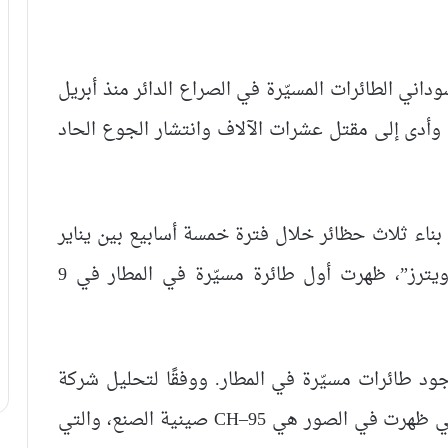
ني الطائرات المسيّرة في الصراع الدائر منذ أبريل
 وأدى إلى مقتل عشرات الآلاف وانتشار الجوع الحاد
بناء ثلاث حظائر خلال فترة خمسة أسابيع بين يناير
وفبراير. ووفقًا لتحليل صور ماكسار من “رويترز”، ظهرت أول طائرة مسيّرة في المطار في 9
ود طائرات مسيّرة في المطار. ووفقًا لتحليل شركة
Janes الاستخباراتية للدفاع، فإن الطائرات التي ظهرت في الصور هي CH–95 صينية الصنع، والتي