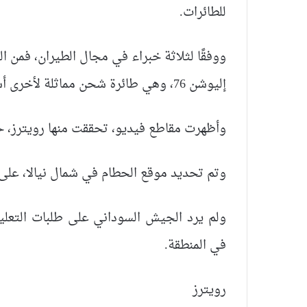
للطائرات.
ووفقًا لثلاثة خبراء في مجال الطيران، فمن ال
إليوشن 76، وهي طائرة شحن مماثلة لأخرى أسقطت في شمال دارفور خلال أكتوبر الماضي.
وأظهرت مقاطع فيديو، تحققت منها رويترز، حش
وتم تحديد موقع الحطام في شمال نيالا، على
ولم يرد الجيش السوداني على طلبات التعليق
في المنطقة.
رويترز