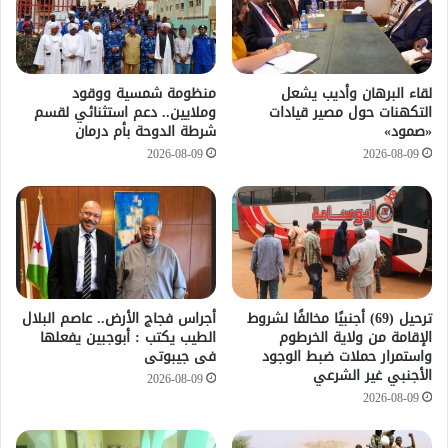
لقاء البرهان وأديب يشعل
منظومة شمسية ووقود
التكهنات حول مصير قيادات
وملايين.. دعم استثنائي لقسم
«صمود»
شرطة الدوحة بأم درمان
2026-08-09
2026-08-09
ترحيل (69) أجنبيًا مخالفًا لشروط
أجراس فجاج الأرض.. عاصم البلال
الإقامة من ولاية الخرطوم
الطيب يكتب : أبوجبين يفعلها
واستمرار حملات ضبط الوجود
فى جيبوتى
الأجنبي غير الشرعي
2026-08-09
2026-08-09