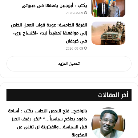
يكتب : أبوجبين يفعلها فى جيبوتى
2026-08-09
الفرقة الخامسة: عودة قوات العمل الخاص
إلى مواقعها تمهيداً لبدء «اكتساح بري»
في كردفان
2026-08-09
تحميل المزيد
أخر المقالات
بالواضح.. فتح الرحمن النحاس يكتب : أسامة
داؤود يحاكم سياسياً…* *لكن رغيف الخبز
قبل السياسة…والفيتريتة لن تغني عن
المكرونة