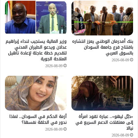
بنك أمدرمان الوطني يعزز انتشاره
وزير المالية يستجيب لنداء إبراهيم
بافتتاح فرع جامعة السودان
عدلان ويدعو الطيران المدني
بالسوق العربي
لتقديم خطة عاجلة لإعادة تأهيل
الملاحة الجوية
2026-08-09
2026-08-09
«دَبِّل ليهو».. عبارة تقود امرأة
أزمة الحكم في السودان.. لماذا
إلى معتقلات الدعم السريع في
ندور في الحلقة نفسها؟
نيالا
2026-08-09
2026-08-09