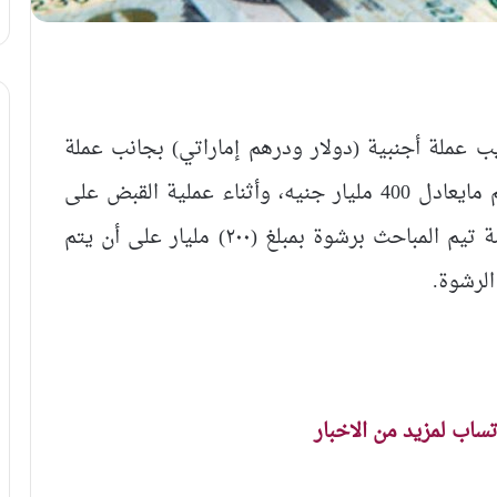
يب عملة أجنبية (دولار ودرهم إماراتي) بجانب عملة
سودانية، وتم القبض على المتهمين بحوزتهم مايعادل 400 مليار جنيه، وأثناء عملية القبض على
المتهمين القادمين من أم درمان تمت مساومة تيم المباحث برشوة بمبلغ (٢٠٠) مليار على أن يتم
الرشوة.
اتساب لمزيد من الاخبار