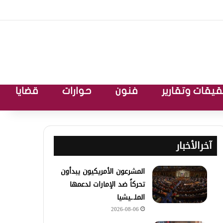
يقات وتقارير
فنون
حوارات
قضايا
آخرالأخبار
المشرعون الأمريكيون يبدأون
تحركاً ضد الإمارات لدعمها
الملـ.ـيشيا
2026-08-06