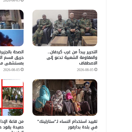
2026-08-05
التحرير يبدأ من غرب كردفان..
الصحة بالجزي
والمقاومة الشعبية تدعو إلى
حريق قسم العن
الاصطفاف
بمستشفى مد
2026-08-05
2026-08-05
تقييد استخدام النساء لـ”ستارلينك”
من قاعة الإدا
في بلدة بدارفور
حميدة يقود ح