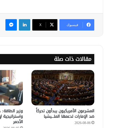
لينكدإن
ماس
فيسبوك
‫X
مقالات ذات صلة
المشرعون الأمريكيون يبدأون تحركاً
وزير الطاقة: 
ضد الإمارات لدعمها الملـ.ـيشيا
واستراتيجية لإ
الأحمر
2026-08-06