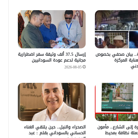
رة.. بيان صحفي بخصوص
إرسال 37.5 ألف وثيقة سفر اضطرارية
اية المركزة
مجانية لدعم عودة السودانيين
ني
2026-08-05
رة إلى الشارع.. مأمون
الصحراء والنيل.. حين يلتقي الغناء
ملة نظافة بمحيط
الحساني بالسوداني بقلم : عبد