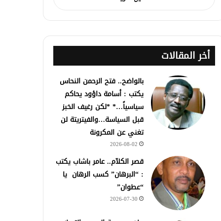
أخر المقالات
بالواضح.. فتح الرحمن النحاس
يكتب : أسامة داؤود يحاكم
سياسياً…* *لكن رغيف الخبز
قبل السياسة…والفيتريتة لن
تغني عن المكرونة
2026-08-02
قصر الكلآم.. عامر باشاب يكتب
: “البرهان” كسب الرهان يا
“عطوان”
2026-07-30