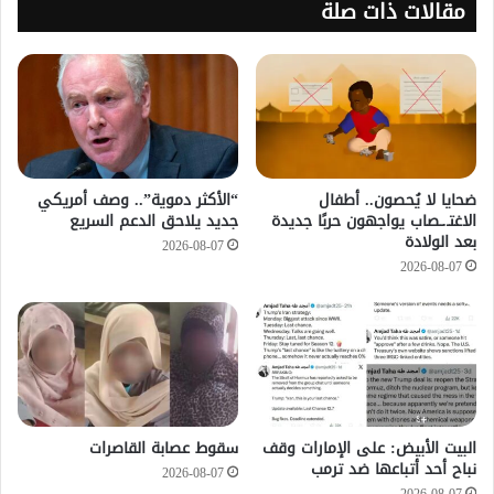
مقالات ذات صلة
ضحايا لا يُحصون.. أطفال
“الأكثر دموية”.. وصف أمريكي
الاغتـ.ـصاب يواجهون حربًا جديدة
جديد يلاحق الدعم السريع
بعد الولادة
2026-08-07
2026-08-07
‏البيت الأبيض: على ⁧‫الإمارات‬⁩ وقف
سقوط عصابة القاصرات
نباح أحد أتباعها ضد ترمب
2026-08-07