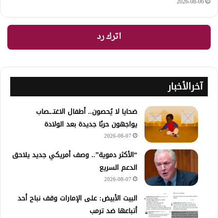
2026-08-06
اترك رد
آخرالأخبار
ضحايا لا يُحصون.. أطفال الاغتـ.ـصاب
يواجهون حربًا جديدة بعد الولادة
2026-08-07
“الأكثر دموية”.. وصف أمريكي جديد يلاحق
الدعم السريع
2026-08-07
‏البيت الأبيض: على ⁧‫الإمارات‬⁩ وقف نباح أحد
أتباعها ضد ترمب