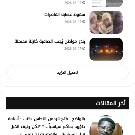
2026-08-07
سقوط عصابة القاصرات
2026-08-07
بلاغ مواطن يُجنب الصافية كارثة محتملة
2026-08-07
تحميل المزيد
أخر المقالات
بالواضح.. فتح الرحمن النحاس يكتب : أسامة
داؤود يحاكم سياسياً…* *لكن رغيف الخبز
قبل السياسة…والفيتريتة لن تغني عن