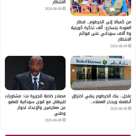
الانتظار
2026-08-09
من كمبالا إلى الخرطوم.. قطار
العودة يتسارع: ألف تذكرة كويتية
و8 آلاف سوداني على قوائم
الانتظار
2026-08-09
عاجل.. بنك الخرطوم ينفي اختراق
مصادر خاصة للجزيرة نت: مشاورات
أنظمته ويحذر العملاء..
للبرهان مع قوى سودانية للعفو
عن معارضين والإعداد لحوار
2026-08-08
وطني
2026-08-08