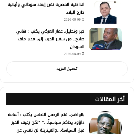
الداخلية المصرية تقرر إبعاد سوداني وأردنية
خارج البلاد
2026-08-09
خبر وتحليل. عمار العركي يكتب : هاني
صلاح.. من سفير الحرب إلى مدير ملف
السودان
2026-08-09
تحميل المزيد
أخر المقالات
بالواضح.. فتح الرحمن النحاس يكتب : أسامة
داؤود يحاكم سياسياً…* *لكن رغيف الخبز
قبل السياسة…والفيتريتة لن تغني عن