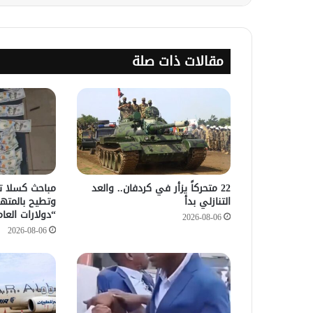
مقالات ذات صلة
22 متحركاً يزأر في كردفان.. والعد
التنازلي بدأ
وتطيح بالمته
“دولارات العام
2026-08-06
2026-08-06