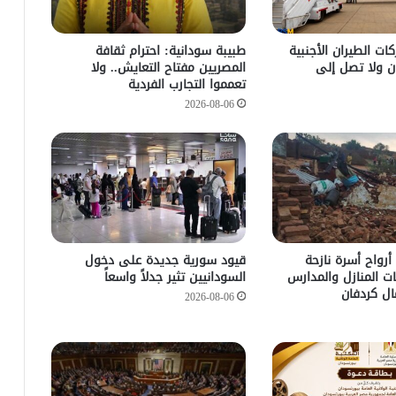
ات الطيران الأجنبية
طبيبة سودانية: احترام ثقافة
ن ولا تصل إلى
المصريين مفتاح التعايش.. ولا
تعمموا التجارب الفردية
2026-08-06
أرواح أسرة نازحة
قيود سورية جديدة على دخول
ات المنازل والمدارس
السودانيين تثير جدلاً واسعاً
ل كردفان
2026-08-06