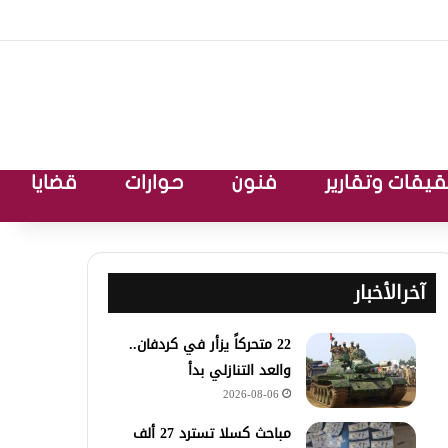
يقات وتقارير
فنون
حوارات
قضايا
آخرالأخبار
22 متحركاً يزأر في كردفان..
والعد التنازلي بدأ
2026-08-06
مباحث كسلا تسترد 27 ألف