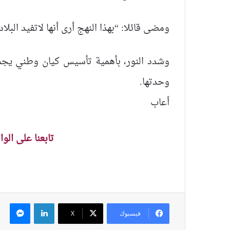
ومضى قائلا: “بهذا النهج أرى أنها لاتفيد البل
وشدد النور، بأهمية تأسيس كيان وطني يجم
وحدتها.
أعاب
تابعنا على الو
لينكدإن
ماس
فيسبوك
‫X