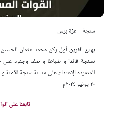
سنجة _ عزة برس
يهنئ الفريق أول ركن محمد عثمان الحسين ر
بسنجة قائدا و ضباطا و صف وجنود على صمو
المتمردة الإعتداء على مدينة سنجة الآمنة و إ
٣٠ يونيو ٢٠٢٤م
تابعنا على الو