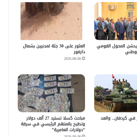
يدشن المحول القومي
العثور على 30 جثة لمدنيين بشمال
لوطني
دارفور
2026-08-06
زأر في كردفان.. والعد
مباحث كسلا تسترد 27 ألف دولار
وتطيح بالمتهم الرئيسي في سرقة
“دولارات العامرية”