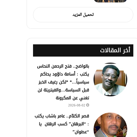
تحميل المزيد
أخر المقالات
بالواضح.. فتح الرحمن النحاس
يكتب : أسامة داؤود يحاكم
سياسياً…* *لكن رغيف الخبز
قبل السياسة…والفيتريتة لن
تغني عن المكرونة
2026-08-02
قصر الكلآم.. عامر باشاب يكتب
: “البرهان” كسب الرهان يا
“عطوان”