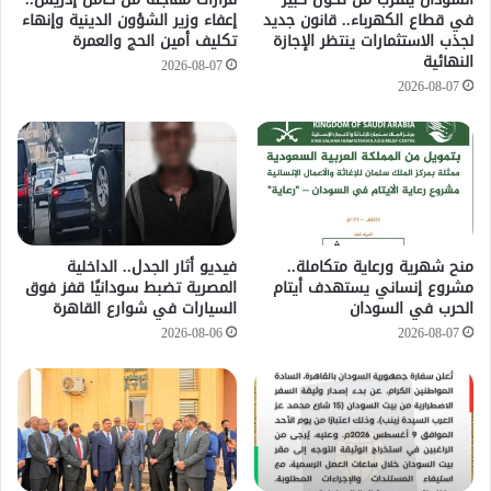
في قطاع الكهرباء.. قانون جديد
إعفاء وزير الشؤون الدينية وإنهاء
لجذب الاستثمارات ينتظر الإجازة
تكليف أمين الحج والعمرة
النهائية
2026-08-07
2026-08-07
منح شهرية ورعاية متكاملة..
فيديو أثار الجدل.. الداخلية
مشروع إنساني يستهدف أيتام
المصرية تضبط سودانيًا قفز فوق
الحرب في السودان
السيارات في شوارع القاهرة
2026-08-06
2026-08-07