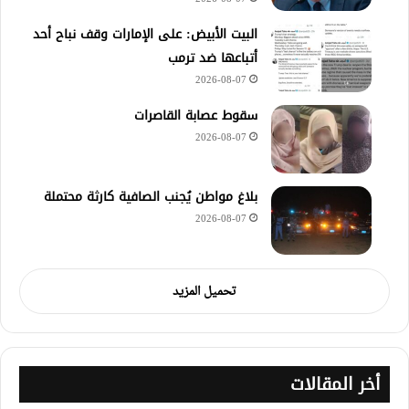
‏البيت الأبيض: على ⁧‫الإمارات‬⁩ وقف نباح أحد
أتباعها ضد ترمب
2026-08-07
سقوط عصابة القاصرات
2026-08-07
بلاغ مواطن يُجنب الصافية كارثة محتملة
2026-08-07
تحميل المزيد
أخر المقالات