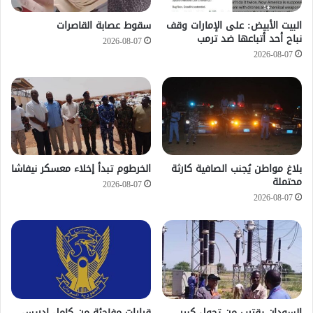
‏البيت الأبيض: على ⁧‫الإمارات‬⁩ وقف
سقوط عصابة القاصرات
نباح أحد أتباعها ضد ترمب
2026-08-07
2026-08-07
بلاغ مواطن يُجنب الصافية كارثة
الخرطوم تبدأ إخلاء معسكر نيفاشا
محتملة
2026-08-07
2026-08-07
السودان يقترب من تحول كبير
قرارات مفاجئة من كامل إدريس..