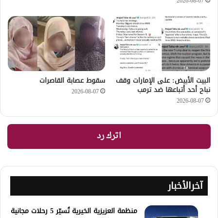
2026-08-07
‏البيت الأبيض: على ⁧‫الإمارات‬⁩ وقف
سقوط عصابة القاصرات
نباح أحد أتباعها ضد ترمب
2026-08-07
2026-08-07
اترك رد
آخرالأخبار
منظمة العزيزية الخيرية تُسيّر 5 رحلات مجانية