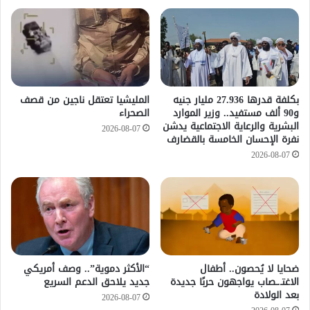
​بكلفة قدرها 27.936 مليار جنيه
المليشيا تعتقل ناجين من قصف
و90 ألف مستفيد.. وزير الموارد
الصحراء
البشرية والرعاية الاجتماعية يدشن
2026-08-07
نفرة الإحسان الخامسة بالقضارف
2026-08-07
ضحايا لا يُحصون.. أطفال
“الأكثر دموية”.. وصف أمريكي
الاغتـ.ـصاب يواجهون حربًا جديدة
جديد يلاحق الدعم السريع
بعد الولادة
2026-08-07