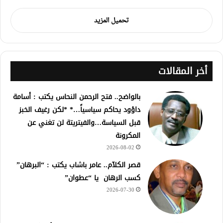
تحميل المزيد
أخر المقالات
بالواضح.. فتح الرحمن النحاس يكتب : أسامة
داؤود يحاكم سياسياً…* *لكن رغيف الخبز
قبل السياسة…والفيتريتة لن تغني عن
المكرونة
2026-08-02
قصر الكلآم.. عامر باشاب يكتب : “البرهان”
كسب الرهان يا “عطوان”
2026-07-30