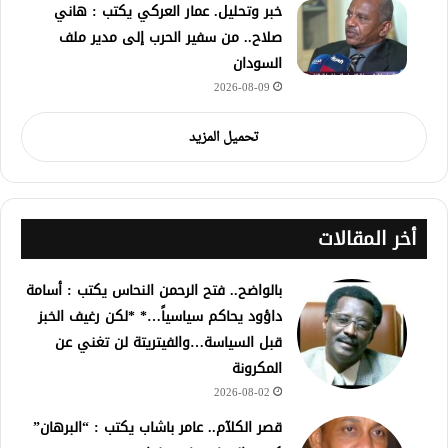
خبر وتحليل. عمار العركي يكتب : هاني
صلاح.. من سفير الحرب إلى مدير ملف
السودان
2026-08-09
تحميل المزيد
أخر المقالات
بالواضح.. فتح الرحمن النحاس يكتب : أسامة
داؤود يحاكم سياسياً…* *لكن رغيف الخبز
قبل السياسة…والفيتريتة لن تغني عن
المكرونة
2026-08-02
قصر الكلآم.. عامر باشاب يكتب : “البرهان”