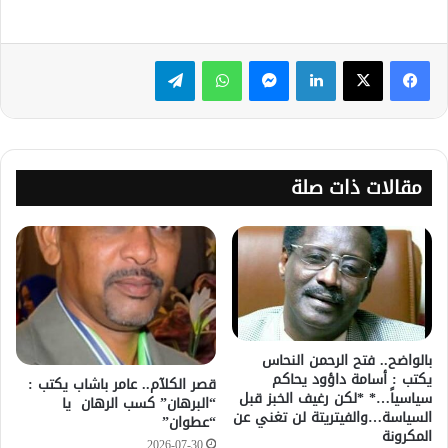
لينكدإن
ماسنجر
واتساب
تيلقرام
مقالات ذات صلة
بالواضح.. فتح الرحمن النحاس
يكتب : أسامة داؤود يحاكم
قصر الكلآم.. عامر باشاب يكتب :
سياسياً…* *لكن رغيف الخبز قبل
“البرهان” كسب الرهان يا
السياسة…والفيتريتة لن تغني عن
“عطوان”
المكرونة
2026-07-30