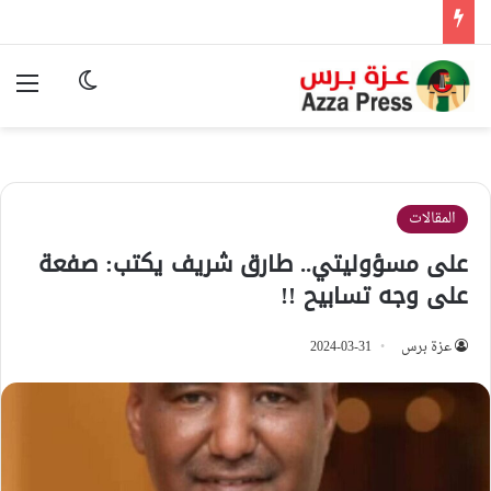
الوضع المظ
الق
المقالات
على مسؤوليتي.. طارق شريف يكتب: صفعة
على وجه تسابيح !!
عزة برس
2024-03-31