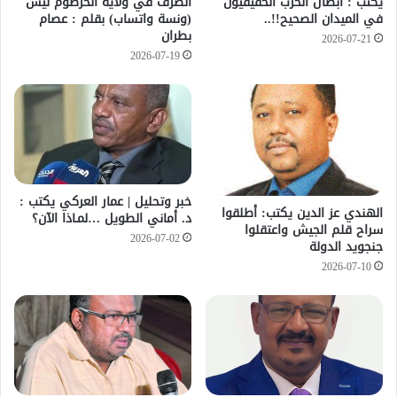
يكتب : أبطال الحرب الحقيقيون
الصرف في ولاية الخرطوم ليس
في الميدان الصحيح!!..
(ونسة واتساب) بقلم : عصام
بطران
2026-07-21
2026-07-19
خبر وتحليل | عمار العركي يكتب :
الهندي عز الدين يكتب: أطلقوا
د. أماني الطويل …لمـاذا الآن؟
سراح قلم الجيش واعتقلوا
2026-07-02
جنجويد الدولة
2026-07-10