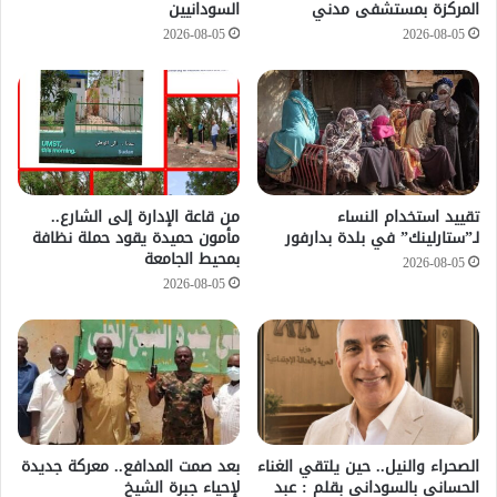
المركزة بمستشفى مدني
السودانيين
2026-08-05
2026-08-05
تقييد استخدام النساء
من قاعة الإدارة إلى الشارع..
لـ”ستارلينك” في بلدة بدارفور
مأمون حميدة يقود حملة نظافة
بمحيط الجامعة
2026-08-05
2026-08-05
الصحراء والنيل.. حين يلتقي الغناء
بعد صمت المدافع.. معركة جديدة
الحساني بالسوداني بقلم : عبد
لإحياء جبرة الشيخ