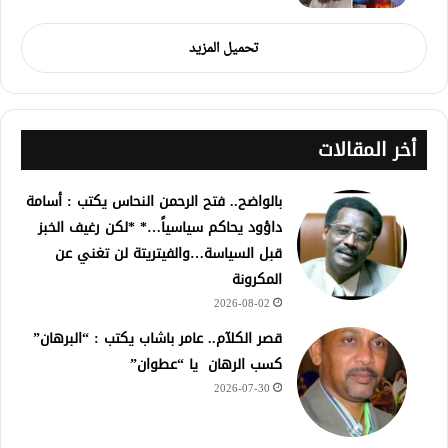
تحميل المزيد
أخر المقالات
بالواضح.. فتح الرحمن النحاس يكتب : أسامة
داؤود يحاكم سياسياً…* *لكن رغيف الخبز
قبل السياسة…والفيتريتة لن تغني عن
المكرونة
2026-08-02
قصر الكلآم.. عامر باشاب يكتب : “البرهان”
كسب الرهان يا “عطوان”
2026-07-30