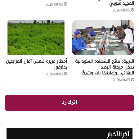
المجيد عبوبي
2026-08-05
2026-08-05
التربية: نتائج الشهادة السودانية
أمطار غزيرة تنعش آمال المزارعين
تدخل مرحلة الرصد
بدارفور
النهائي..وإعلانها بات وشيكًا
2026-08-05
2026-08-05
اترك رد
آخرالأخبار