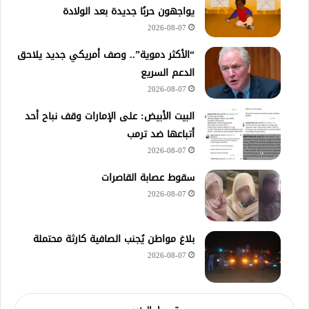
يواجهون حربًا جديدة بعد الولادة
2026-08-07
“الأكثر دموية”.. وصف أمريكي جديد يلاحق
الدعم السريع
2026-08-07
‏البيت الأبيض: على ⁧‫الإمارات‬⁩ وقف نباح أحد
أتباعها ضد ترمب
2026-08-07
سقوط عصابة القاصرات
2026-08-07
بلاغ مواطن يُجنب الصافية كارثة محتملة
2026-08-07