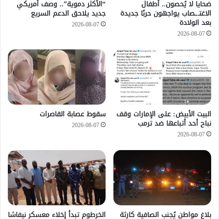
ضحايا لا يُحصون.. أطفال
“الأكثر دموية”.. وصف أمريكي
الاغتـ.ـصاب يواجهون حربًا جديدة
جديد يلاحق الدعم السريع
بعد الولادة
2026-08-07
2026-08-07
‏البيت الأبيض: على ⁧‫الإمارات‬⁩ وقف
سقوط عصابة القاصرات
نباح أحد أتباعها ضد ترمب
2026-08-07
2026-08-07
بلاغ مواطن يُجنب الصافية كارثة
الخرطوم تبدأ إخلاء معسكر نيفاشا