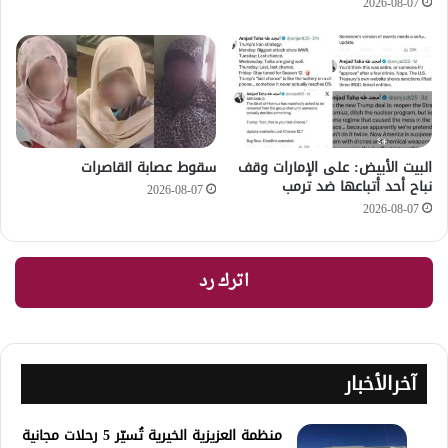
2026-08-07
‏البيت الأبيض: على ⁧‫الإمارات‬⁩ وقف
سقوط عصابة القاصرات
نباح أحد أتباعها ضد ترمب
2026-08-07
2026-08-07
اترك رد
آخرالأخبار
منظمة العزيزية الخيرية تُسيّر 5 رحلات مجانية