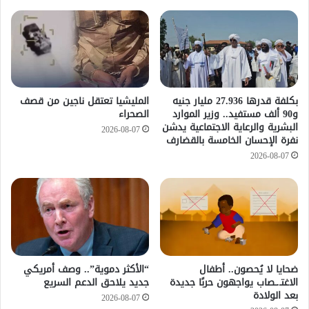
​بكلفة قدرها 27.936 مليار جنيه
المليشيا تعتقل ناجين من قصف
و90 ألف مستفيد.. وزير الموارد
الصحراء
البشرية والرعاية الاجتماعية يدشن
2026-08-07
نفرة الإحسان الخامسة بالقضارف
2026-08-07
ضحايا لا يُحصون.. أطفال
“الأكثر دموية”.. وصف أمريكي
الاغتـ.ـصاب يواجهون حربًا جديدة
جديد يلاحق الدعم السريع
بعد الولادة
2026-08-07