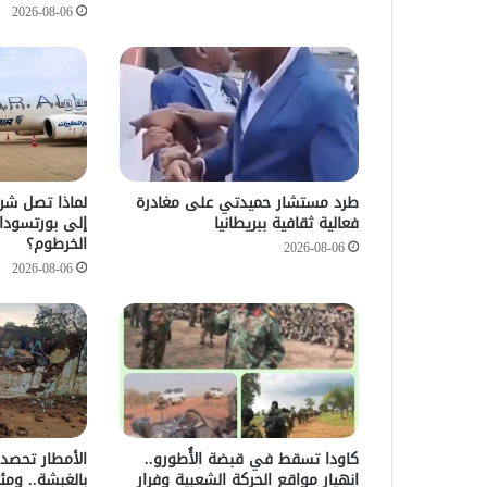
2026-08-06
طرد مستشار حميدتي على مغادرة
لماذا تصل شرك
فعالية ثقافية ببريطانيا
إلى بورتسودا
الخرطوم؟
2026-08-06
2026-08-06
كاودا تسقط في قبضة الأُطورو..
الأمطار تحصد 
انهيار مواقع الحركة الشعبية وفرار
بالغبشة.. ومئ