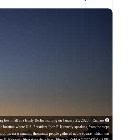
rg town hall in a frosty Berlin morning on January 21, 2020. - Rathaus
s the location where U.S. President John F. Kennedy speaking from the steps
ht of his assassination, thousands people gathered at the square, which was