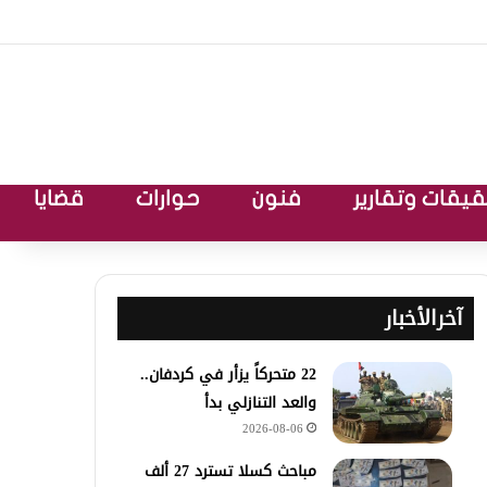
يقات وتقارير
فنون
حوارات
قضايا
آخرالأخبار
22 متحركاً يزأر في كردفان..
والعد التنازلي بدأ
2026-08-06
مباحث كسلا تسترد 27 ألف