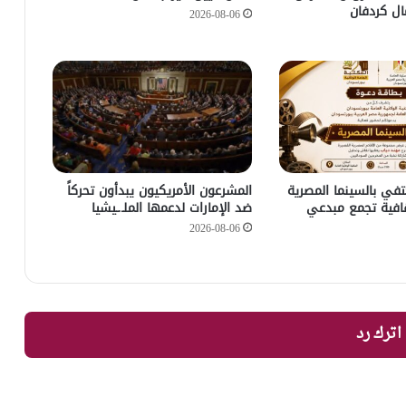
ل كردفان
2026-08-06
في بالسينما المصرية
المشرعون الأمريكيون يبدأون تحركاً
افية تجمع مبدعي
ضد الإمارات لدعمها الملـ.ـيشيا
2026-08-06
اترك رد