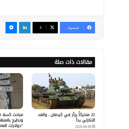
لينكدإن
ماس
فيسبوك
‫X
مقالات ذات صلة
22 متحركاً يزأر في كردفان.. والعد
التنازلي بدأ
وتطيح بالمته
“دولارات العام
2026-08-06