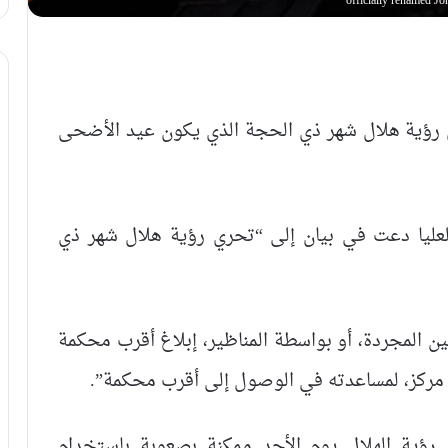
officially renamed 
 رؤية هلال شهر ذي الحجة الذي يكون عيد الأضحى
 العليا دعت في بيان إلى “تحري رؤية هلال شهر ذي
عين المجردة، أو بواسطة المناظير، إبلاغ أقرب محكمة
ب مركز، لمساعدته في الوصول إلى أقرب محكمة”.
 رؤية الهلال يوم الأحد ممكنة بصعوبة باستخدام