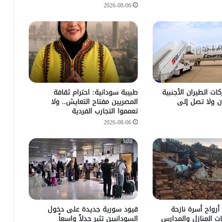
2026-08-06
ات الطيران الأجنبية
طبيبة سودانية: احترام ثقافة
ن ولا تصل إلى
المصريين مفتاح التعايش.. ولا
تعمموا التجارب الفردية
2026-08-06
أرواح أسرة نازحة
قيود سورية جديدة على دخول
ات المنازل والمدارس
السودانيين تثير جدلاً واسعاً