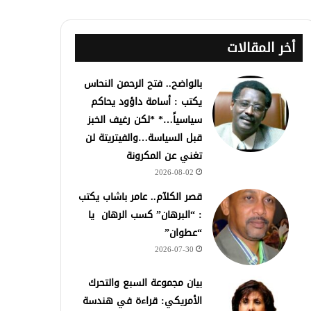
أخر المقالات
بالواضح.. فتح الرحمن النحاس
يكتب : أسامة داؤود يحاكم
سياسياً…* *لكن رغيف الخبز
قبل السياسة…والفيتريتة لن
تغني عن المكرونة
2026-08-02
قصر الكلآم.. عامر باشاب يكتب
: “البرهان” كسب الرهان يا
“عطوان”
2026-07-30
بيان مجموعة السبع والتحرك
الأمريكي: قراءة في هندسة