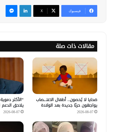
لينكدإن
ماس
فيسبوك
‫X
مقالات ذات صلة
ضحايا لا يُحصون.. أطفال الاغتـ.ـصاب
“الأكثر دموي
يواجهون حربًا جديدة بعد الولادة
يلاحق الدعم ا
2026-08-07
2026-08-07