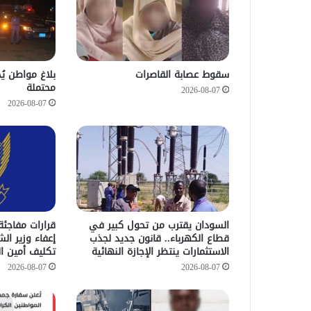
سقوط عصابة القاصرات
بلاغ مواطن يُ
محتملة
2026-08-07
2026-08-07
السودان يقترب من تحول كبير في
قرارات مفاجئة
قطاع الكهرباء.. قانون جديد لجذب
إعفاء وزير الش
الاستثمارات ينتظر الإجازة النهائية
تكليف أمين ال
2026-08-07
2026-08-07