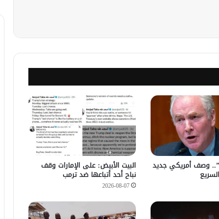
نجر
ة”.. وصف أمريكي جديد
‏البيت الأبيض: على ⁧‫الإمارات‬⁩ وقف
لسريع
نباح أحد أتباعها ضد ترمب
2026-08-07