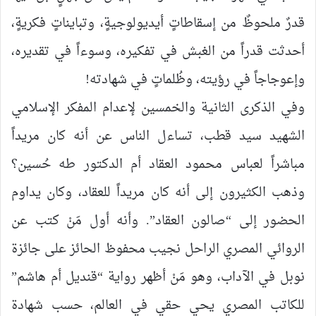
قدرٌ ملحوظٌ من إسقاطاتٍ أيديولوجيةٍ، وتبايناتٍ فكريةٍ،
أحدثت قدراً من الغبش في تفكيره، وسوءاً في تقديره،
وإعوجاجاً في رؤيته، وظُلماتٍ في شهادته!
وفي الذكرى الثانية والخمسين لإعدام المفكر الإسلامي
الشهيد سيد قطب، تساءل الناس عن أنه كان مريداً
مباشراً لعباس محمود العقاد أم الدكتور طه حُسين؟
وذهب الكثيرون إلى أنه كان مريداً للعقاد، وكان يداوم
الحضور إلى “صالون العقاد”. وأنه أول مَنْ كتب عن
الروائي المصري الراحل نجيب محفوظ الحائز على جائزة
نوبل في الآداب، وهو مَنْ أظهر رواية “قنديل أم هاشم”
للكاتب المصري يحي حقي في العالم، حسب شهادة