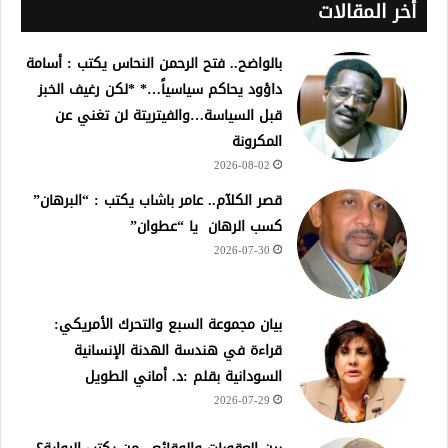
أخر المقالات
بالواضح.. فتح الرحمن النحاس يكتب : أسامة
داؤود يحاكم سياسياً…* *لكن رغيف الخبز
قبل السياسة…والفيتريتة لن تغني عن
المكرونة
2026-08-02
قصر الكلآم.. عامر باشاب يكتب : “البرهان”
كسب الرهان يا “عطوان”
2026-07-30
بيان مجموعة السبع والتحرك الأمريكي:
قراءة في هندسة الهدنة الإنسانية
السودانية بقلم :د. أماني الطويل
2026-07-29