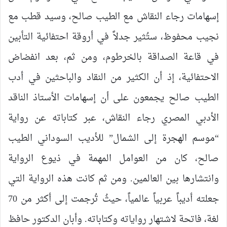
إسهامات رجاء النقاش مع الطيب صالح، وسيد قطب مع
نجيب محفوظ، ستُثير جدلاً في أروقة احتفائية التأبين
في قاعة الصداقة بالخرطوم، ومن ثم، بعد انفضاض
الاحتفائية، إذ أن الكثير من النقاد والباحثين في أدب
الطيب صالح يجمعون على أن إسهامات الأستاذ الناقد
الأدبي المصري رجاء النقاش، عبر كتاباته عن رواية
“موسم الهجرة إلى الشمال” للأديب السوداني الطيب
صالح، كان من العوامل المهمة في ذيوع الرواية
وانتشارها بين العالمين. ومن ثم كانت هذه الرواية التي
جعلته أديباً عربياً عالمياً، حيثُ تُرجمت إلى أكثر من 70
لغة، فاتحة لاشتهار رواياته وكتاباته. وأبان الدكتور حافظ