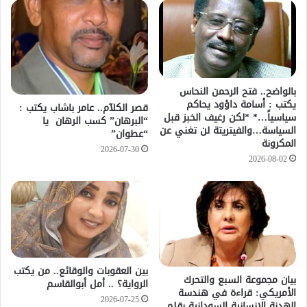
بالواضح.. فتح الرحمن النحاس
يكتب : أسامة داؤود يحاكم
قصر الكلآم.. عامر باشاب يكتب :
سياسياً…* *لكن رغيف الخبز قبل
“البرهان” كسب الرهان يا
السياسة…والفيتريتة لن تغني عن
“عطوان”
المكرونة
2026-07-30
2026-08-02
بين العقوبات والوقائع.. من يكتب
بيان مجموعة السبع والتحرك
الرواية؟ .. أمل أبوالقاسم
الأمريكي: قراءة في هندسة
2026-07-25
الهدنة الإنسانية السودانية بقلم