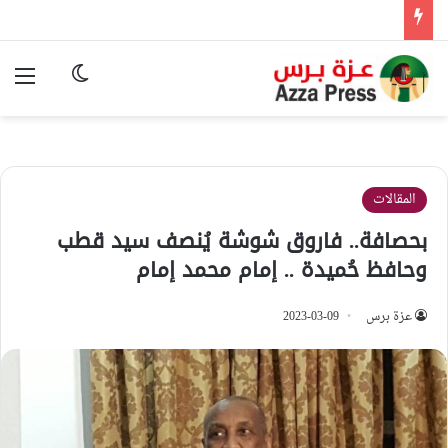
الوضع المظ
الق
المقالات
بحصافة.. فاروق شوشة يُنصف سيد قطب
وحافظ حُميدة .. إمام محمد إمام
عزة برس
2023-03-09