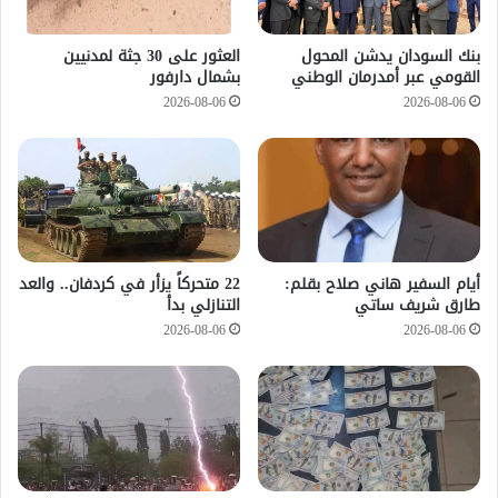
بنك السودان يدشن المحول
العثور على 30 جثة لمدنيين
القومي عبر أمدرمان الوطني
بشمال دارفور
2026-08-06
2026-08-06
أيام السفير هاني صلاح بقلم:
22 متحركاً يزأر في كردفان.. والعد
طارق شريف ساتي
التنازلي بدأ
2026-08-06
2026-08-06