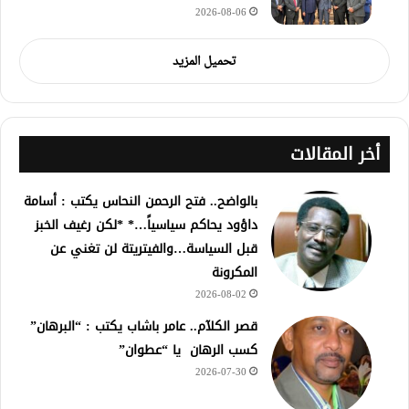
2026-08-06
تحميل المزيد
أخر المقالات
بالواضح.. فتح الرحمن النحاس يكتب : أسامة
داؤود يحاكم سياسياً…* *لكن رغيف الخبز
قبل السياسة…والفيتريتة لن تغني عن
المكرونة
2026-08-02
قصر الكلآم.. عامر باشاب يكتب : “البرهان”
كسب الرهان يا “عطوان”
2026-07-30