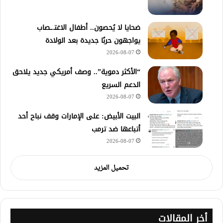
ضحايا لا يُحصون.. أطفال الاغتـ.ـصاب
يواجهون حربًا جديدة بعد الولادة
2026-08-07
“الأكثر دموية”.. وصف أمريكي جديد يلاحق
الدعم السريع
2026-08-07
‏البيت الأبيض: على ⁧‫الإمارات‬⁩ وقف نباح أحد
أتباعها ضد ترمب
2026-08-07
تحميل المزيد
أخر المقالات