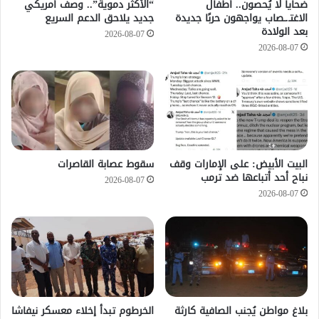
ضحايا لا يُحصون.. أطفال
“الأكثر دموية”.. وصف أمريكي
الاغتـ.ـصاب يواجهون حربًا جديدة
جديد يلاحق الدعم السريع
بعد الولادة
2026-08-07
2026-08-07
‏البيت الأبيض: على ⁧‫الإمارات‬⁩ وقف
سقوط عصابة القاصرات
نباح أحد أتباعها ضد ترمب
2026-08-07
2026-08-07
بلاغ مواطن يُجنب الصافية كارثة
الخرطوم تبدأ إخلاء معسكر نيفاشا