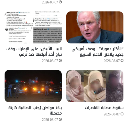
2026-08-07
“الأكثر دموية”.. وصف أمريكي
‏البيت الأبيض: على ⁧‫الإمارات‬⁩ وقف
جديد يلاحق الدعم السريع
نباح أحد أتباعها ضد ترمب
2026-08-07
2026-08-07
سقوط عصابة القاصرات
بلاغ مواطن يُجنب الصافية كارثة
محتملة
2026-08-07
2026-08-07