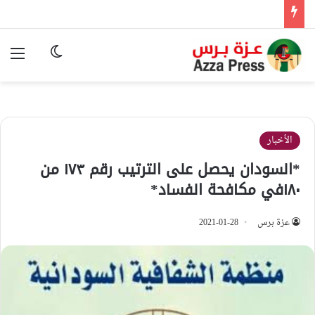
الوضع المظ
الق
الأخبار
*السودان يحصل على الترتيب رقم ١٧٣ من
١٨٠في مكافحة الفساد*
عزة برس
2021-01-28