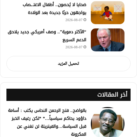
ضحايا لا يُحصون.. أطفال الاغتـ.ـصاب
يواجهون حربًا جديدة بعد الولادة
2026-08-07
“الأكثر دموية”.. وصف أمريكي جديد يلاحق
الدعم السريع
2026-08-07
تحميل المزيد
أخر المقالات
بالواضح.. فتح الرحمن النحاس يكتب : أسامة
داؤود يحاكم سياسياً…* *لكن رغيف الخبز
قبل السياسة…والفيتريتة لن تغني عن
المكرونة