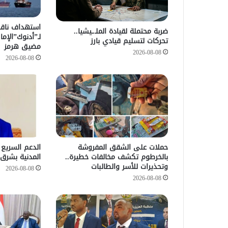
استهداف ناقلة
ضربة محتملة لقيادة الملـ.ـيشيا..
لـ”أدنوك”الإمار
تحركات لتسليم قيادي بارز
مضيق هرمز
2026-08-08
2026-08-08
حملات على الشقق المفروشة
الدعم السريع 
بالخرطوم تكشف مخالفات خطيرة..
المدنية بشرق 
وتحذيرات للأسر والطالبات
2026-08-08
2026-08-08