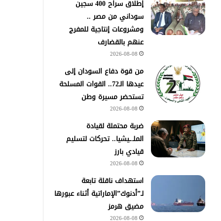
إطلاق سراح 400 سجين
سوداني من مصر ..
ومشروعات إنتاجية للمفرج
عنهم بالقضارف
2026-08-08
من قوة دفاع السودان إلى
عيدها الـ72.. القوات المسلحة
تستحضر مسيرة وطن
2026-08-08
ضربة محتملة لقيادة
الملـ.ـيشيا.. تحركات لتسليم
قيادي بارز
2026-08-08
استهداف ناقلة تابعة
لـ”أدنوك”الإماراتية أثناء عبورها
مضيق هرمز
2026-08-08