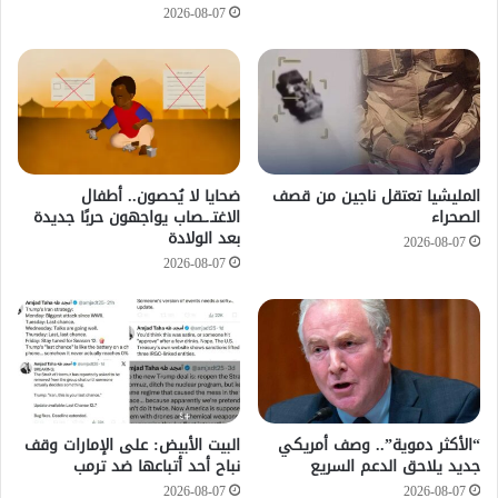
2026-08-07
المليشيا تعتقل ناجين من قصف
ضحايا لا يُحصون.. أطفال
الصحراء
الاغتـ.ـصاب يواجهون حربًا جديدة
بعد الولادة
2026-08-07
2026-08-07
“الأكثر دموية”.. وصف أمريكي
‏البيت الأبيض: على ⁧‫الإمارات‬⁩ وقف
جديد يلاحق الدعم السريع
نباح أحد أتباعها ضد ترمب
2026-08-07
2026-08-07