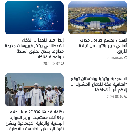
الهلال يحسم خياره.. مدرب
إنجاز مثير للجدل.. الذكاء
ألماني كبير يقترب من قيادة
الاصطناعي يبتكر فيروسات جديدة
الأزرق
مخاوف بشأن تخليق أسلحة
بيولوجية فتاكة
2026-08-07
2026-08-07
السعودية وتركيا وباكستان توقع
“اتفاقية مكة للدفاع المشترك”..
إليكم أبرز أهدافها
2026-08-07
​بكلفة قدرها 27.936 مليار جنيه
و90 ألف مستفيد.. وزير الموارد
البشرية والرعاية الاجتماعية يدشن
نفرة الإحسان الخامسة بالقضارف