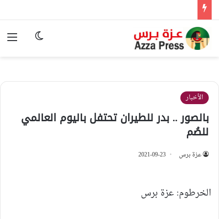
الوضع المظ
الق
الأخبار
بالصور .. بدر للطيران تحتفل باليوم العالمي
للصُم
عزة برس
2021-09-23
الخرطوم: عزة برس