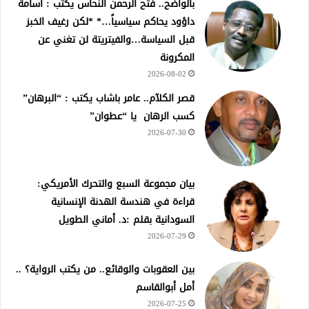
بالواضح.. فتح الرحمن النحاس يكتب : أسامة
داؤود يحاكم سياسياً…* *لكن رغيف الخبز
قبل السياسة…والفيتريتة لن تغني عن
المكرونة
2026-08-02
قصر الكلآم.. عامر باشاب يكتب : “البرهان”
كسب الرهان يا “عطوان”
2026-07-30
بيان مجموعة السبع والتحرك الأمريكي:
قراءة في هندسة الهدنة الإنسانية
السودانية بقلم :د. أماني الطويل
2026-07-29
بين العقوبات والوقائع.. من يكتب الرواية؟ ..
أمل أبوالقاسم
2026-07-25