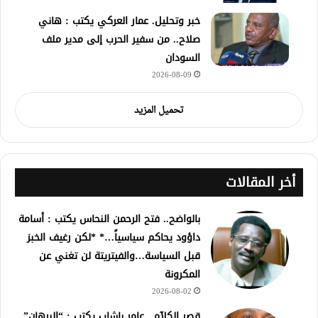
خبر وتحليل. عمار العركي يكتب : هاني
صلاح.. من سفير الحرب إلى مدير ملف
السودان
2026-08-09
تحميل المزيد
أخر المقالات
بالواضح.. فتح الرحمن النحاس يكتب : أسامة
داؤود يحاكم سياسياً…* *لكن رغيف الخبز
قبل السياسة…والفيتريتة لن تغني عن
المكرونة
2026-08-02
قصر الكلآم.. عامر باشاب يكتب : “البرهان”