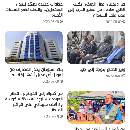
خطوات جديدة تمهّد لتبادل
خبر وتحليل. عمار العركي يكتب :
المحتجزين.. واللجنة تضع اللمسات
هاني صلاح.. من سفير الحرب إلى
الأخيرة
مدير ملف السودان
2026-08-09
2026-08-09
وزير الدفاع يتوجه إلى جوبا
بنك السودان يحذر المصارف من
تمويل أي عميل أشهر إفلاسه
2026-08-09
2026-08-09
من كمبالا إلى الخرطوم.. قطار
العودة يتسارع: ألف تذكرة كويتية
و8 آلاف سوداني على قوائم
الانتظار
2026-08-09
من كمبالا إلى الخرطوم.. قطار