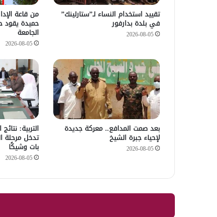
تقييد استخدام النساء لـ”ستارلينك”
من قاعة الإدا
في بلدة بدارفور
حميدة يقود ح
الجامعة
2026-08-05
2026-08-05
بعد صمت المدافع.. معركة جديدة
التربية: نتائج
لإحياء جبرة الشيخ
تدخل مرحلة ال
بات وشيكًا
2026-08-05
2026-08-05