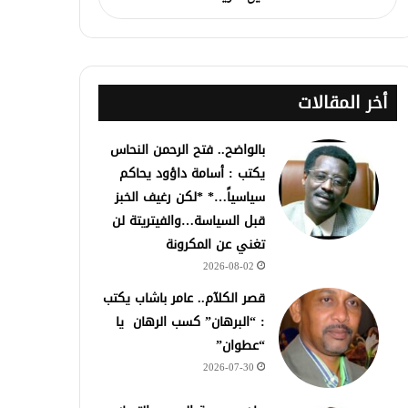
أخر المقالات
بالواضح.. فتح الرحمن النحاس
يكتب : أسامة داؤود يحاكم
سياسياً…* *لكن رغيف الخبز
قبل السياسة…والفيتريتة لن
تغني عن المكرونة
2026-08-02
قصر الكلآم.. عامر باشاب يكتب
: “البرهان” كسب الرهان يا
“عطوان”
2026-07-30