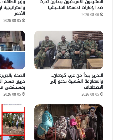
المشرعون الأمريكيون يبدأون تحركاً
وزير الطاقة: 
ضد الإمارات لدعمها الملـ.ـيشيا
واستراتيجية لإ
الأحمر
2026-08-06
2026-08-05
التحرير يبدأ من غرب كردفان..
الصحة بالجزي
والمقاومة الشعبية تدعو إلى
حريق قسم العن
الاصطفاف
بمستشفى مد
2026-08-05
2026-08-05