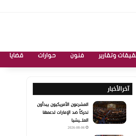
يقات وتقارير
فنون
حوارات
قضايا
آخرالأخبار
المشرعون الأمريكيون يبدأون
تحركاً ضد الإمارات لدعمها
الملـ.ـيشيا
2026-08-06