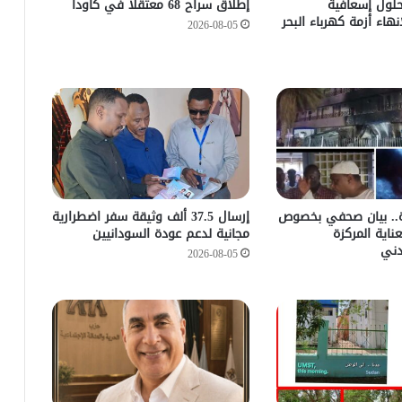
حلول إسعافية
إطلاق سراح 68 معتقلاً في كاودا
نهاء أزمة كهرباء البحر
2026-08-05
رة.. بيان صحفي بخصوص
إرسال 37.5 ألف وثيقة سفر اضطرارية
اية المركزة
مجانية لدعم عودة السودانيين
ني
2026-08-05