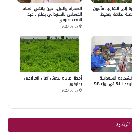
رة إلى الشارع.. مأمون
الصحراء والنيل.. حين يلتقي الغناء
ملة نظافة بمحيط
الحساني بالسوداني بقلم : عبد
المجيد عبوبي
2026-08-05
 الشهادة السودانية
أمطار غزيرة تنعش آمال المزارعين
رصد النهائي..وإعلانها
بدارفور
2026-08-05
اترك رد