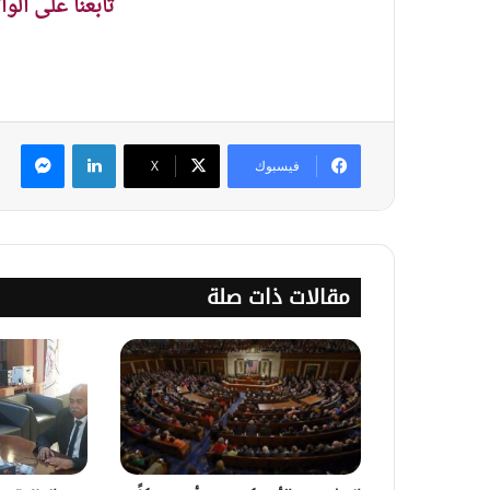
تابعنا على الو
لينكدإن
ماس
فيسبوك
‫X
مقالات ذات صلة