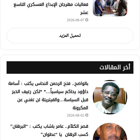
فعاليات مهرجان الإبداع العسكري التاسع
عشر
2026-08-07
تحميل المزيد
أخر المقالات
بالواضح.. فتح الرحمن النحاس يكتب : أسامة
داؤود يحاكم سياسياً…* *لكن رغيف الخبز
قبل السياسة…والفيتريتة لن تغني عن
المكرونة
2026-08-02
قصر الكلآم.. عامر باشاب يكتب : “البرهان”
كسب الرهان يا “عطوان”