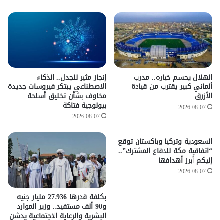
الهلال يحسم خياره.. مدرب
إنجاز مثير للجدل.. الذكاء
ألماني كبير يقترب من قيادة
الاصطناعي يبتكر فيروسات جديدة
الأزرق
مخاوف بشأن تخليق أسلحة
بيولوجية فتاكة
2026-08-07
2026-08-07
السعودية وتركيا وباكستان توقع
“اتفاقية مكة للدفاع المشترك”..
إليكم أبرز أهدافها
2026-08-07
​بكلفة قدرها 27.936 مليار جنيه
و90 ألف مستفيد.. وزير الموارد
البشرية والرعاية الاجتماعية يدشن