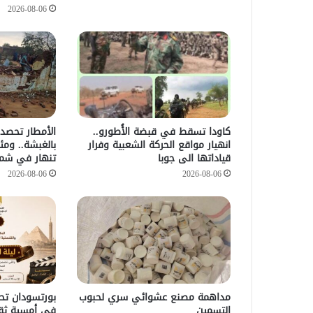
2026-08-06
كاودا تسقط في قبضة الأُطورو..
الأمطار تحصد 
انهيار مواقع الحركة الشعبية وفرار
بالغبشة.. ومئ
قياداتها الى جوبا
تنهار في شما
2026-08-06
2026-08-06
مداهمة مصنع عشوائي سري لحبوب
بورتسودان تحت
التسمين
في أمسية ثق