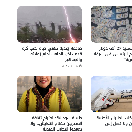
مباحث كسلا تسترد 27 ألف دولار
صاعقة رعدية تنهي حياة لاعب كرة
م الرئيسي في سرقة
قدم داخل الملعب أمام زملائه
رية”
والجماهير
2026-08-06
ات الطيران الأجنبية
طبيبة سودانية: احترام ثقافة
ن ولا تصل إلى
المصريين مفتاح التعايش.. ولا
تعمموا التجارب الفردية