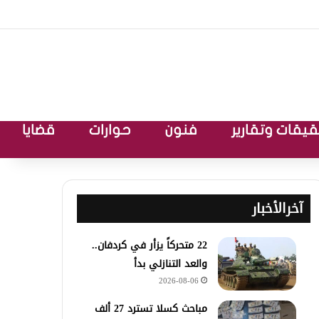
يقات وتقارير
فنون
حوارات
قضايا
آخرالأخبار
22 متحركاً يزأر في كردفان..
والعد التنازلي بدأ
2026-08-06
مباحث كسلا تسترد 27 ألف