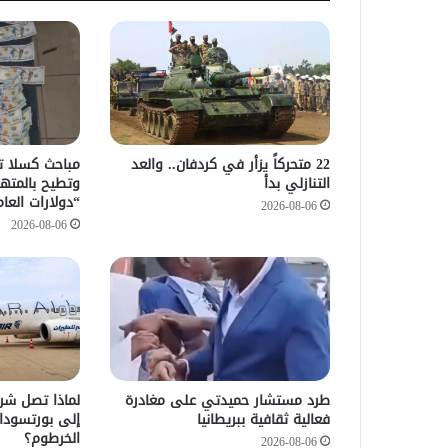
22 متحركاً يزأر في كردفان.. والعد
التنازلي بدأ
وتطيح بالمته
“دولارات العام
2026-08-06
2026-08-06
طرد مستشار حميدتي على مغادرة
لماذا تصل شرك
فعالية ثقافية ببريطانيا
إلى بورتسودا
الخرطوم؟
2026-08-06