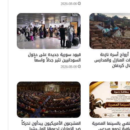
2026-08-06
أرواح أسرة نازحة
قيود سورية جديدة على دخول
ات المنازل والمدارس
السودانيين تثير جدلاً واسعاً
ل كردفان
2026-08-06
في بالسينما المصرية
المشرعون الأمريكيون يبدأون تحركاً
افية تجمع مبدعي
ضد الإمارات لدعمها الملـ.ـيشيا