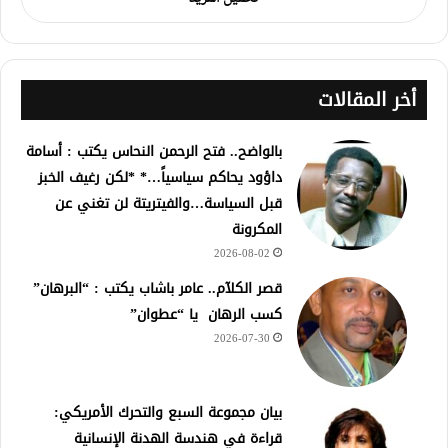
أخر المقالات
بالواضح.. فتح الرحمن النحاس يكتب : أسامة
داؤود يحاكم سياسياً…* *لكن رغيف الخبز
قبل السياسة…والفيتريتة لن تغني عن
المكرونة
2026-08-02
قصر الكلآم.. عامر باشاب يكتب : “البرهان”
كسب الرهان يا “عطوان”
2026-07-30
بيان مجموعة السبع والتحرك الأمريكي:
قراءة في هندسة الهدنة الإنسانية