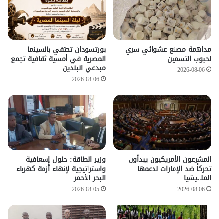
مداهمة مصنع عشوائي سري
بورتسودان تحتفي بالسينما
لحبوب التسمين
المصرية في أمسية ثقافية تجمع
مبدعي البلدين
2026-08-06
2026-08-06
المشرعون الأمريكيون يبدأون
وزير الطاقة: حلول إسعافية
تحركاً ضد الإمارات لدعمها
واستراتيجية لإنهاء أزمة كهرباء
الملـ.ـيشيا
البحر الأحمر
2026-08-05
2026-08-06