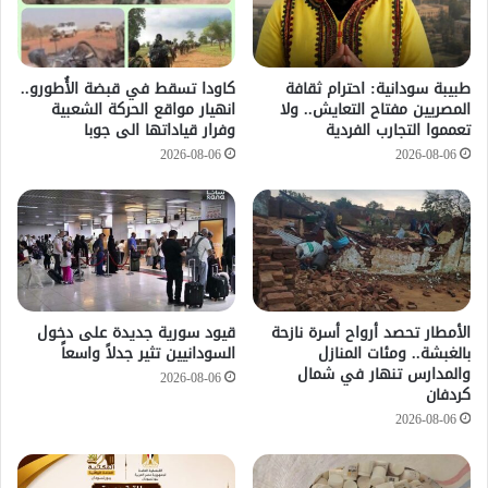
طبيبة سودانية: احترام ثقافة
كاودا تسقط في قبضة الأُطورو..
المصريين مفتاح التعايش.. ولا
انهيار مواقع الحركة الشعبية
تعمموا التجارب الفردية
وفرار قياداتها الى جوبا
2026-08-06
2026-08-06
الأمطار تحصد أرواح أسرة نازحة
قيود سورية جديدة على دخول
بالغبشة.. ومئات المنازل
السودانيين تثير جدلاً واسعاً
والمدارس تنهار في شمال
2026-08-06
كردفان
2026-08-06