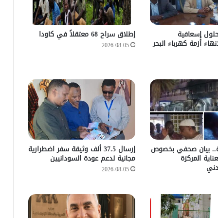
حلول إسعافية
إطلاق سراح 68 معتقلاً في كاودا
نهاء أزمة كهرباء البحر
2026-08-05
رة.. بيان صحفي بخصوص
إرسال 37.5 ألف وثيقة سفر اضطرارية
اية المركزة
مجانية لدعم عودة السودانيين
ني
2026-08-05