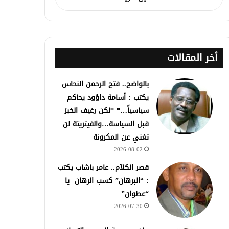
أخر المقالات
بالواضح.. فتح الرحمن النحاس
يكتب : أسامة داؤود يحاكم
سياسياً…* *لكن رغيف الخبز
قبل السياسة…والفيتريتة لن
تغني عن المكرونة
2026-08-02
قصر الكلآم.. عامر باشاب يكتب
: “البرهان” كسب الرهان يا
“عطوان”
2026-07-30