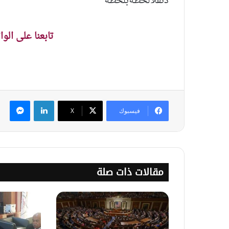
دنقلالحظةبلحظة
تابعنا على الو
لينكدإن
ماس
فيسبوك
‫X
مقالات ذات صلة