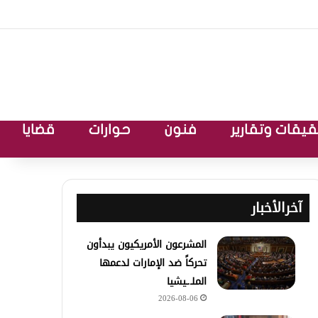
يقات وتقارير
فنون
حوارات
قضايا
آخرالأخبار
المشرعون الأمريكيون يبدأون
تحركاً ضد الإمارات لدعمها
الملـ.ـيشيا
2026-08-06