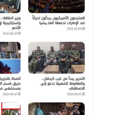
المشرعون الأمريكيون يبدأون تحركاً
وزير الطاقة: 
ضد الإمارات لدعمها الملـ.ـيشيا
واستراتيجية لإ
الأحمر
2026-08-06
2026-08-05
التحرير يبدأ من غرب كردفان..
الصحة بالجزي
والمقاومة الشعبية تدعو إلى
حريق قسم العن
الاصطفاف
بمستشفى مد
2026-08-05
2026-08-05