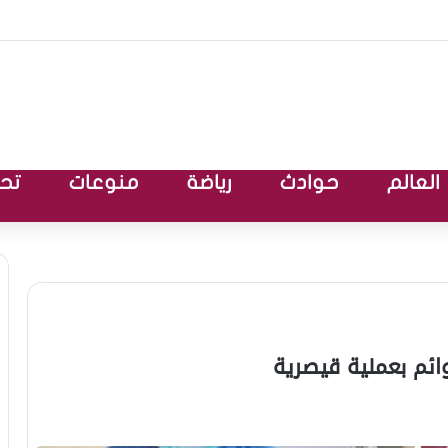
العالم
حوادث
رياضة
منوعات
تحق
وائم بعملية قيصرية