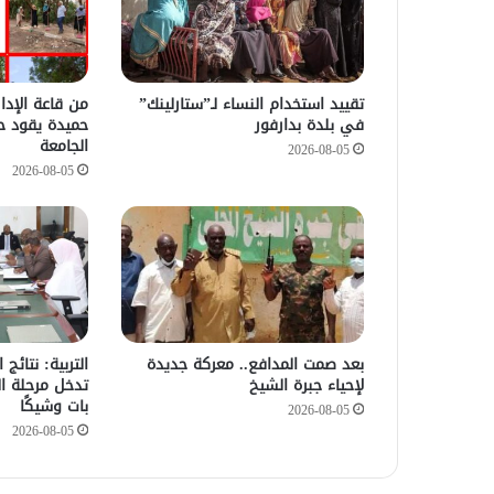
تقييد استخدام النساء لـ”ستارلينك”
من قاعة الإدا
في بلدة بدارفور
حميدة يقود ح
الجامعة
2026-08-05
2026-08-05
بعد صمت المدافع.. معركة جديدة
التربية: نتائج
لإحياء جبرة الشيخ
تدخل مرحلة ال
بات وشيكًا
2026-08-05
2026-08-05