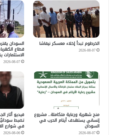
الخرطوم تبدأ إخلاء معسكر نيفاشا
السودان يقتر
قطاع الكهرباء
2026-08-07
الاستثمارات ين
2026-08-07
منح شهرية ورعاية متكاملة.. مشروع
فيديو أثار الج
إنساني يستهدف أيتام الحرب في
تضبط سودانيًا
السودان
في شوارع الق
2026-08-06
2026-08-07