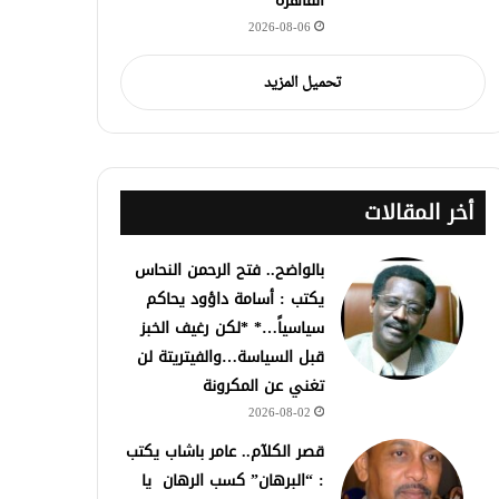
القاهرة
2026-08-06
تحميل المزيد
أخر المقالات
بالواضح.. فتح الرحمن النحاس
يكتب : أسامة داؤود يحاكم
سياسياً…* *لكن رغيف الخبز
قبل السياسة…والفيتريتة لن
تغني عن المكرونة
2026-08-02
قصر الكلآم.. عامر باشاب يكتب
: “البرهان” كسب الرهان يا