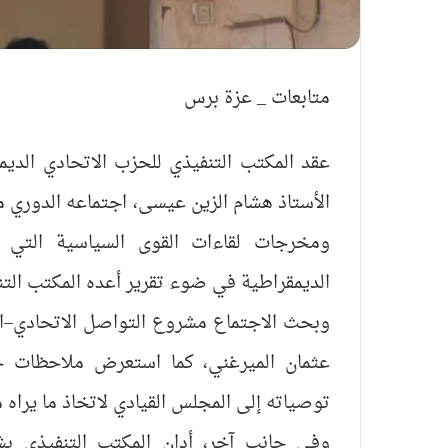
متابعات _ عزة برس
عقد المكتب التنفيذي للحزب الاتحادي الدي
الأستاذ هشام الزين عيسى، اجتماعه الدوري
ومخرجات لقاءات القوى السياسية التي ان
الديمقراطية في ضوء تقرير أعده المكتب التنف
وبحث الاجتماع مشروع التواصل الاتحادي–ال
عثمان الميرغني، كما استعرض ملاحظات حو
توصياته إلى المجلس القيادي لاتخاذ ما يراه من
وفي جانب آخر، أدان المكتب التنفيذي ب