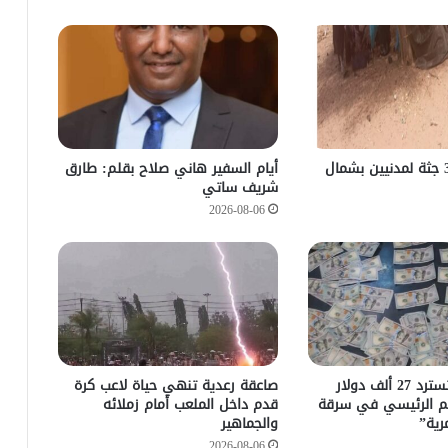
العثور على 30 جثة لمدنيين بشمال
أيام السفير هاني صلاح بقلم: طارق
شريف ساتي
2026-08-06
مباحث كسلا تسترد 27 ألف دولار
صاعقة رعدية تنهي حياة لاعب كرة
م الرئيسي في سرقة
قدم داخل الملعب أمام زملائه
رية”
والجماهير
2026-08-06