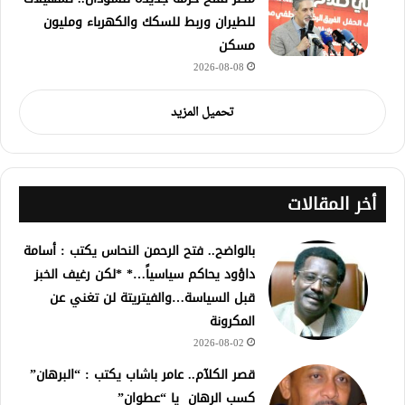
للطيران وربط للسكك والكهرباء ومليون
مسكن
2026-08-08
تحميل المزيد
أخر المقالات
بالواضح.. فتح الرحمن النحاس يكتب : أسامة
داؤود يحاكم سياسياً…* *لكن رغيف الخبز
قبل السياسة…والفيتريتة لن تغني عن
المكرونة
2026-08-02
قصر الكلآم.. عامر باشاب يكتب : “البرهان”
كسب الرهان يا “عطوان”