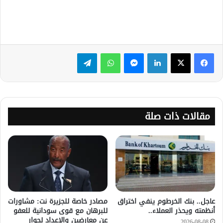
لينكدإن
ماسنجر
واتساب
تيلقرام
مقالات ذات صلة
عاجل.. بنك الخرطوم ينفي اختراق
مصادر خاصة للجزيرة نت: مشاورات
أنظمته ويحذر العملاء..
للبرهان مع قوى سودانية للعفو
عن معارضين والإعداد لحوار
2026-08-08