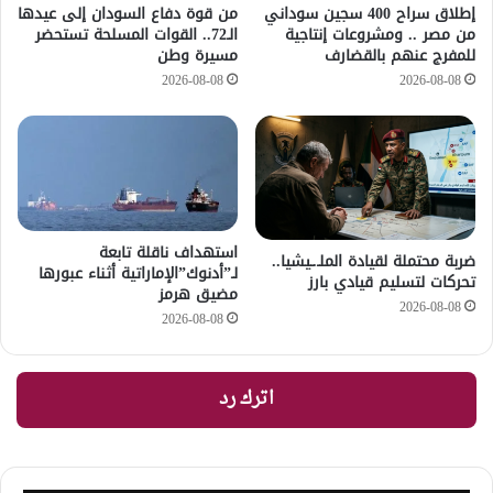
إطلاق سراح 400 سجين سوداني
من قوة دفاع السودان إلى عيدها
من مصر .. ومشروعات إنتاجية
الـ72.. القوات المسلحة تستحضر
للمفرج عنهم بالقضارف
مسيرة وطن
2026-08-08
2026-08-08
استهداف ناقلة تابعة
ضربة محتملة لقيادة الملـ.ـيشيا..
لـ”أدنوك”الإماراتية أثناء عبورها
تحركات لتسليم قيادي بارز
مضيق هرمز
2026-08-08
2026-08-08
اترك رد