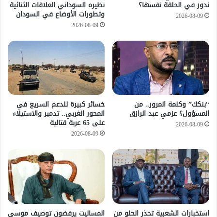
ندور في الحلقة نفسها؟
نظيره السوداني العلاقات الثنائية
وتطورات الأوضاع في السودان
2026-08-09
2026-08-09
“بنكك” وكلمة المرور.. من
خسائر كبيرة للدعم السريع في
المسؤول؟ عزمي عبد الرازق
المحور الغربي.. تدمير والاستيلاء
على 65 عربة قتالية
2026-08-09
2026-08-09
استخبارات الشعبية تحذر الحلو من
المساليت يرفضون توصيف موسى