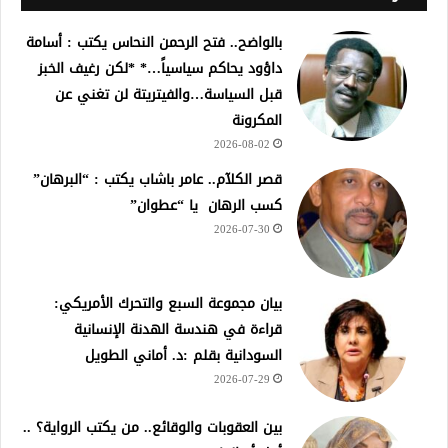
بالواضح.. فتح الرحمن النحاس يكتب : أسامة
داؤود يحاكم سياسياً…* *لكن رغيف الخبز
قبل السياسة…والفيتريتة لن تغني عن
المكرونة
2026-08-02
قصر الكلآم.. عامر باشاب يكتب : “البرهان”
كسب الرهان يا “عطوان”
2026-07-30
بيان مجموعة السبع والتحرك الأمريكي:
قراءة في هندسة الهدنة الإنسانية
السودانية بقلم :د. أماني الطويل
2026-07-29
بين العقوبات والوقائع.. من يكتب الرواية؟ ..