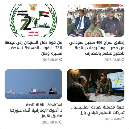
إطلاق سراح 400 سجين سوداني
من قوة دفاع السودان إلى عيدها
من مصر .. ومشروعات إنتاجية
الـ72.. القوات المسلحة تستحضر
للمفرج عنهم بالقضارف
مسيرة وطن
2026-08-08
2026-08-08
استهداف ناقلة تابعة
ضربة محتملة لقيادة الملـ.ـيشيا..
لـ”أدنوك”الإماراتية أثناء عبورها
تحركات لتسليم قيادي بارز
مضيق هرمز
2026-08-08
2026-08-08