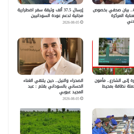
رة.. بيان صحفي بخصوص
إرسال 37.5 ألف وثيقة سفر اضطرارية
اية المركزة
مجانية لدعم عودة السودانيين
ني
2026-08-05
رة إلى الشارع.. مأمون
الصحراء والنيل.. حين يلتقي الغناء
ملة نظافة بمحيط
الحساني بالسوداني بقلم : عبد
المجيد عبوبي
2026-08-05