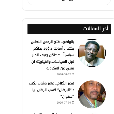
أخر المقالات
بالواضح.. فتح الرحمن النحاس
يكتب : أسامة داؤود يحاكم
سياسياً…* *لكن رغيف الخبز
قبل السياسة…والفيتريتة لن
تغني عن المكرونة
2026-08-02
قصر الكلآم.. عامر باشاب يكتب
: “البرهان” كسب الرهان يا
“عطوان”
2026-07-30