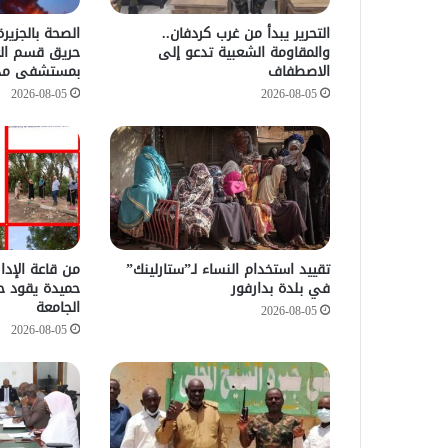
التحرير يبدأ من غرب كردفان..
الصحة بالجزي
والمقاومة الشعبية تدعو إلى
حريق قسم العن
الاصطفاف
بمستشفى مد
2026-08-05
2026-08-05
تقييد استخدام النساء لـ”ستارلينك”
من قاعة الإدا
في بلدة بدارفور
حميدة يقود ح
الجامعة
2026-08-05
2026-08-05