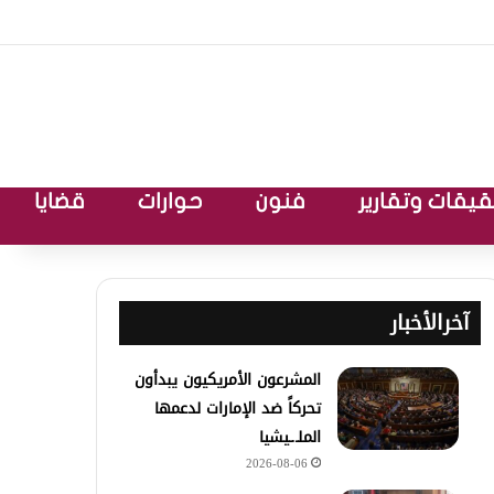
يقات وتقارير
فنون
حوارات
قضايا
آخرالأخبار
المشرعون الأمريكيون يبدأون
تحركاً ضد الإمارات لدعمها
الملـ.ـيشيا
2026-08-06