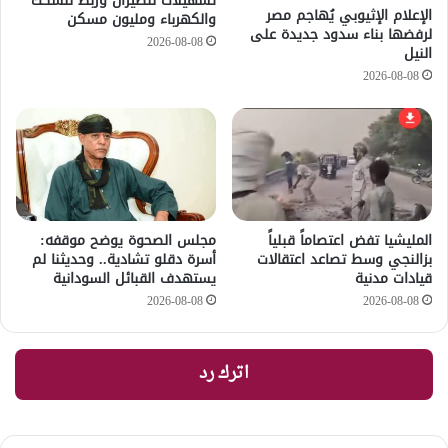
تسهيلات للطيران وربط للسكك
الإعلام الإثيوبي يُهاجم مصر
والكهرباء ومليون مسكن
لرفضها بناء سدود جديدة على
2026-08-08
النيل
2026-08-08
المليشيا تفض اعتصاماً قبلياً
مجلس الصحوة يوضح موقفه:
بزالنجي وسط تصاعد اعتقالات
أسرة دقلو تشادية.. وحديثنا لم
قيادات مدنية
يستهدف القبائل السودانية
2026-08-08
2026-08-08
اترك رد