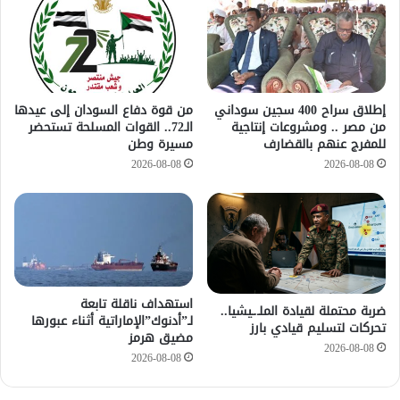
إطلاق سراح 400 سجين سوداني
من قوة دفاع السودان إلى عيدها
من مصر .. ومشروعات إنتاجية
الـ72.. القوات المسلحة تستحضر
للمفرج عنهم بالقضارف
مسيرة وطن
2026-08-08
2026-08-08
استهداف ناقلة تابعة
ضربة محتملة لقيادة الملـ.ـيشيا..
لـ”أدنوك”الإماراتية أثناء عبورها
تحركات لتسليم قيادي بارز
مضيق هرمز
2026-08-08
2026-08-08