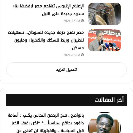
الإعلام الإثيوبي يُهاجم مصر لرفضها بناء
سدود جديدة على النيل
2026-08-08
مصر تفتح حزمة جديدة للسودان.. تسهيلات
للطيران وربط للسكك والكهرباء ومليون
مسكن
2026-08-08
تحميل المزيد
أخر المقالات
بالواضح.. فتح الرحمن النحاس يكتب : أسامة
داؤود يحاكم سياسياً…* *لكن رغيف الخبز
قبل السياسة…والفيتريتة لن تغني عن