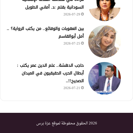
السودانية بقلم :د. أماني الطويل
2026-07-29
بين العقوبات والوقائع.. من يكتب الرواية؟ ..
أمل أبوالقاسم
2026-07-25
حاجب الدهشة.. علم الدين عمر يكتب :
أبطال الحرب الحقيقيون في الميدان
الصحيح!!..
2026-07-21
2026 الحقوق محفوظة لموقع عزة برس