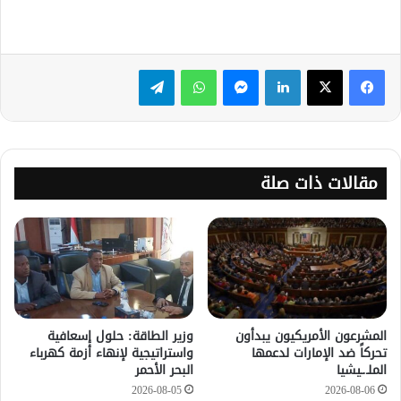
لينكدإن
ماسنجر
واتساب
تيلقرام
مقالات ذات صلة
المشرعون الأمريكيون يبدأون
وزير الطاقة: حلول إسعافية
تحركاً ضد الإمارات لدعمها
واستراتيجية لإنهاء أزمة كهرباء
الملـ.ـيشيا
البحر الأحمر
2026-08-05
2026-08-06