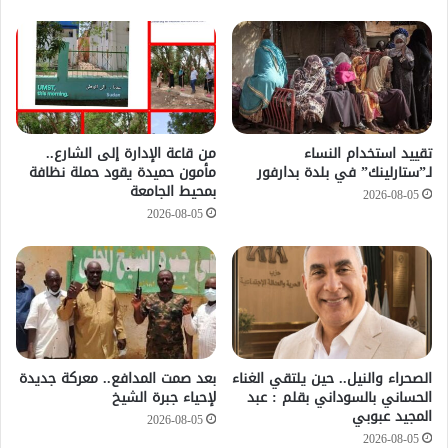
تقييد استخدام النساء
من قاعة الإدارة إلى الشارع..
لـ”ستارلينك” في بلدة بدارفور
مأمون حميدة يقود حملة نظافة
بمحيط الجامعة
2026-08-05
2026-08-05
الصحراء والنيل.. حين يلتقي الغناء
بعد صمت المدافع.. معركة جديدة
الحساني بالسوداني بقلم : عبد
لإحياء جبرة الشيخ
المجيد عبوبي
2026-08-05
2026-08-05