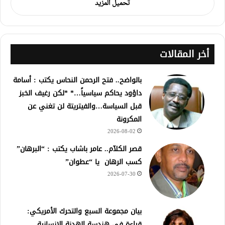
تحميل المزيد
أخر المقالات
بالواضح.. فتح الرحمن النحاس يكتب : أسامة
داؤود يحاكم سياسياً…* *لكن رغيف الخبز
قبل السياسة…والفيتريتة لن تغني عن
المكرونة
2026-08-02
قصر الكلآم.. عامر باشاب يكتب : “البرهان”
كسب الرهان يا “عطوان”
2026-07-30
بيان مجموعة السبع والتحرك الأمريكي:
قراءة في هندسة الهدنة الإنسانية