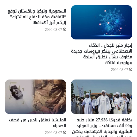
السعودية وتركيا وباكستان توقع
“اتفاقية مكة للدفاع المشترك”..
إليكم أبرز أهدافها
2026-08-07
إنجاز مثير للجدل.. الذكاء
الاصطناعي يبتكر فيروسات جديدة
مخاوف بشأن تخليق أسلحة
بيولوجية فتاكة
2026-08-07
​بكلفة قدرها 27.936 مليار جنيه
المليشيا تعتقل ناجين من قصف
و90 ألف مستفيد.. وزير الموارد
الصحراء
البشرية والرعاية الاجتماعية يدشن
2026-08-07