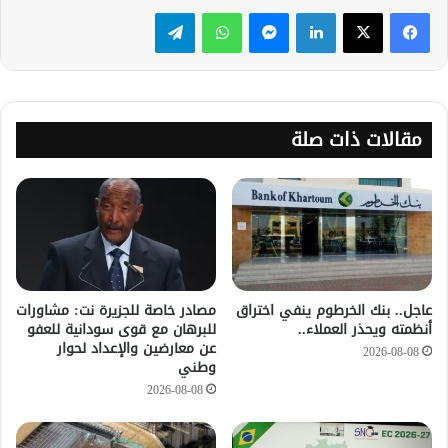
لينكدإن
ماسنجر
واتساب
تيلقرام
مقالات ذات صلة
عاجل.. بنك الخرطوم ينفي اختراق
مصادر خاصة للجزيرة نت: مشاورات
أنظمته ويحذر العملاء..
للبرهان مع قوى سودانية للعفو
عن معارضين والإعداد لحوار
2026-08-08
وطني
2026-08-08