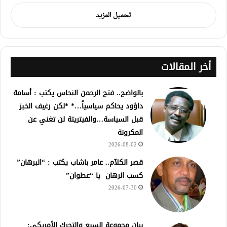
تحميل المزيد
أخر المقالات
بالواضح.. فتح الرحمن النحاس يكتب : أسامة
داؤود يحاكم سياسياً…* *لكن رغيف الخبز
قبل السياسة…والفيتريتة لن تغني عن
المكرونة
2026-08-02
قصر الكلآم.. عامر باشاب يكتب : “البرهان”
كسب الرهان يا “عطوان”
2026-07-30
بيان مجموعة السبع والتحرك الأمريكي: