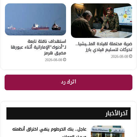
استهداف ناقلة تابعة
ضربة محتملة لقيادة الملـ.ـيشيا..
لـ”أدنوك”الإماراتية أثناء عبورها
تحركات لتسليم قيادي بارز
مضيق هرمز
2026-08-08
2026-08-08
اترك رد
آخرالأخبار
عاجل.. بنك الخرطوم ينفي اختراق أنظمته