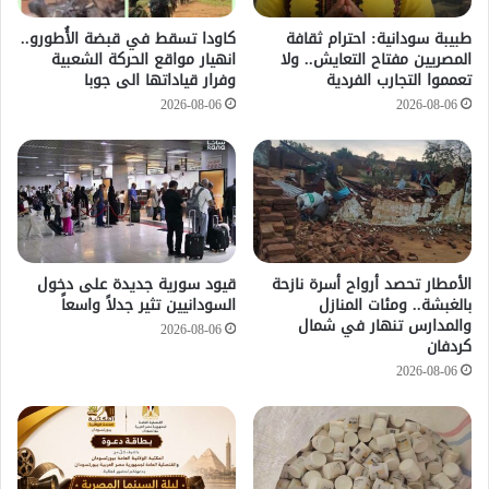
طبيبة سودانية: احترام ثقافة
كاودا تسقط في قبضة الأُطورو..
المصريين مفتاح التعايش.. ولا
انهيار مواقع الحركة الشعبية
تعمموا التجارب الفردية
وفرار قياداتها الى جوبا
2026-08-06
2026-08-06
الأمطار تحصد أرواح أسرة نازحة
قيود سورية جديدة على دخول
بالغبشة.. ومئات المنازل
السودانيين تثير جدلاً واسعاً
والمدارس تنهار في شمال
2026-08-06
كردفان
2026-08-06