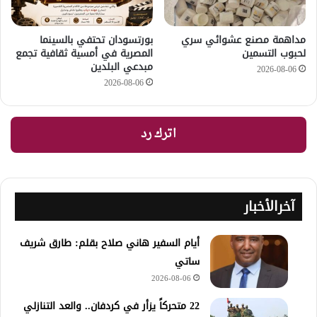
مداهمة مصنع عشوائي سري
بورتسودان تحتفي بالسينما
لحبوب التسمين
المصرية في أمسية ثقافية تجمع
مبدعي البلدين
2026-08-06
2026-08-06
اترك رد
آخرالأخبار
أيام السفير هاني صلاح بقلم: طارق شريف
ساتي
2026-08-06
22 متحركاً يزأر في كردفان.. والعد التنازلي