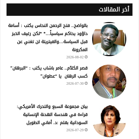
أخر المقالات
بالواضح.. فتح الرحمن النحاس يكتب : أسامة
داؤود يحاكم سياسياً…* *لكن رغيف الخبز
قبل السياسة…والفيتريتة لن تغني عن
المكرونة
2026-08-02
قصر الكلآم.. عامر باشاب يكتب : “البرهان”
كسب الرهان يا “عطوان”
2026-07-30
بيان مجموعة السبع والتحرك الأمريكي:
قراءة في هندسة الهدنة الإنسانية
السودانية بقلم :د. أماني الطويل
2026-07-29