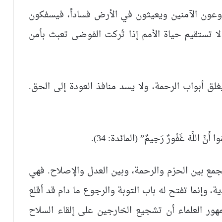
عون الآمنين ويعيثون في الأرض فساداً، فيسفكون
لا تستقيم حياة الأمم إذا تُركت الفوضى تعبث بأمن
يغلق أبواب الرحمة، ولا يسد منافذ العودة إلى الحق.
مُوا أَنَّ اللَّهَ غَفُورٌ رَحِيمٌ” (المائدة: 34).
جمع بين الحزم والرحمة، وبين العدل والإصلاح. فهي
ية، وإنما تفتح له باب التوبة والرجوع ما دام قد أقلع
هور العلماء أن تشجيع الخارجين على إلقاء السلاح