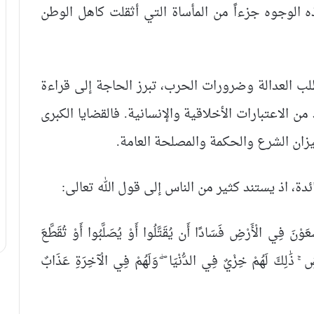
 الوجوه جزءاً من المأساة التي أثقلت كاهل الوطن
لب العدالة وضرورات الحرب، تبرز الحاجة إلى قراءة
من الاعتبارات الأخلاقية والإنسانية. فالقضايا الكبرى
يزان الشرع والحكمة والمصلحة العامة.
ائدة، اذ يستند كثير من الناس إلى قول الله تعالى:
ْعَوْنَ فِي الْأَرْضِ فَسَادًا أَن يُقَتَّلُوا أَوْ يُصَلَّبُوا أَوْ تُقَطَّعَ
ْضِ ۚ ذَٰلِكَ لَهُمْ خِزْيٌ فِي الدُّنْيَا ۖ وَلَهُمْ فِي الْآخِرَةِ عَذَابٌ