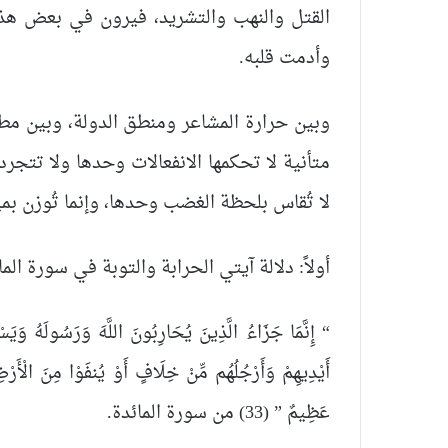
القتل والنهب والتشريد، فيرون في بعض هذه
وأدمت قلبه.
وبين حرارة المشاعر ومنطق الدولة، وبين مط
متأنية لا تحكمها الانفعالات وحدها ولا تتجرد 
لا تُقاس بلحظة الغضب وحدها، وإنما تُوزن بم
أولاً: دلالة آيتي الحرابة والتوبة في سورة الم
“ إِنَّمَا جَزَاءُ الَّذِينَ يُحَارِبُونَ اللَّهَ وَرَسُولَهُ وَيَس
أَيْدِيهِمْ وَأَرْجُلُهُم مِّنْ خِلَافٍ أَوْ يُنفَوْا مِنَ الْأَر
عَظِيمٌ ” (33) من سورة المائدة.