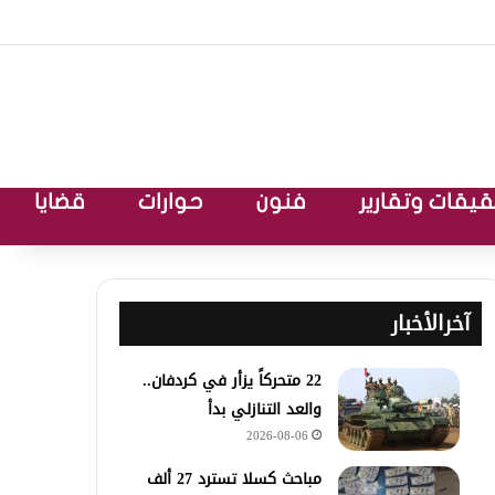
يقات وتقارير
فنون
حوارات
قضايا
آخرالأخبار
22 متحركاً يزأر في كردفان..
والعد التنازلي بدأ
2026-08-06
مباحث كسلا تسترد 27 ألف