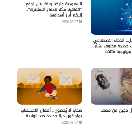
السعودية وتركيا وباكستان توقع
“اتفاقية مكة للدفاع المشترك”..
إليكم أبرز أهدافها
2026-08-07
دل.. الذكاء الاصطناعي
ت جديدة مخاوف بشأن
يولوجية فتاكة
قل ناجين من قصف
ضحايا لا يُحصون.. أطفال الاغتـ.ـصاب
يواجهون حربًا جديدة بعد الولادة
2026-08-07