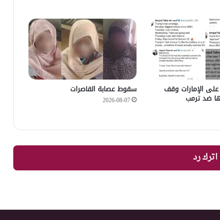
: على ⁧الإمارات⁩ وقف
سقوط عصابة القاصرات
عها ضد ترمب
2026-08-07
اترك رد