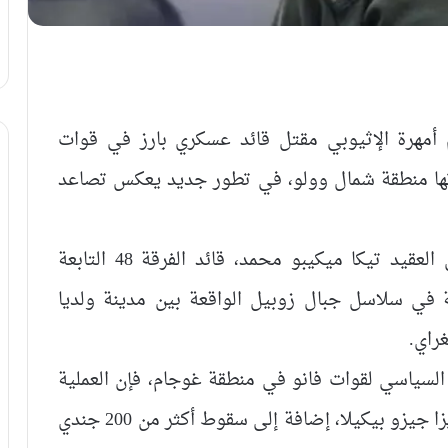
 أمهرة الإثيوبي مقتل قائد عسكري بارز في قوات
تها منطقة شمال وولو، في تطور جديد يعكس تصاعد
وقالت قوات فانو، بقيادة ميري ويداجو، إن العقيد تيكا ميكيبو محمد، قائد الفرقة 48 التابعة
 في سلاسل جبال زوبيل الواقعة بين مدينة ولديا
راي.
لسياسي لقوات فانو في منطقة غوجام، فإن العملية
أسفرت أيضاً عن مقتل نائب ملازم يُدعى تيريزا جيزو بيكيلا، إضافة إلى سقوط أكثر من 200 جندي